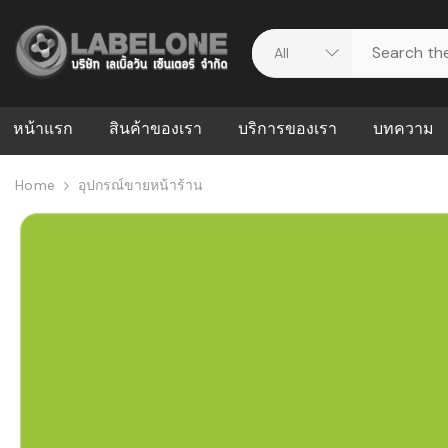
หน้าแรก
สินค้าของเรา
บริการของเรา
บทความ
Home
อุปกรณ์ขายหน้าร้าน
ศูนย์รวมบริการ
WMS คืออะ
บริหารคลังส
ดาวน์โหลดไดร์เวอร์
ความผิดพล
สต็อกแบบ R
วีดีโอแนะนำ
ปัญหาคลังสิ
ธุรกิจของคุ
ระบบ WMS
WMS กับ ER
อย่างไร? ท
ต้องใช้ร่วมก