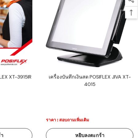
Soc
Bac
FLEX XT-3915IR
เครื่องบันทึกเงินสด POSIFLEX JIVA XT-
4015
ราคา : สอบถามเพิ่มเติม
้า
หยิบลงตะกร้า