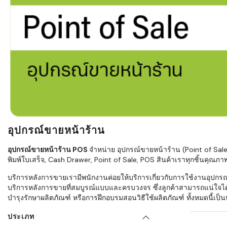
ใช้ Excel คุ
WMS ต่างกั
แบบไหนเหมาะ
กำลังเติบโต
ขั้นตอนกา
WMS ตั้งแต่ร
เก็บ หยิบ แพ
Barcode, R
Mobile Co
อุปกรณ์ขายหน้าร้าน
ให้ระบบ WM
อย่างไร
อุปกรณ์ขายหน้าร้าน POS
จำหน่าย อุปกรณ์ขายหน้าร้าน (Point of Sale)
พิมพ์ใบเสร็จ, Cash Drawer, Point of Sale, POS สินค้าเราทุกชิ้นคุณ
WMS สำหรับ
บริการหลังการขายเรามีพนักงานค่อยให้บริการเกี่ยวกับการใช้งานอุปกรณ์ข
ค้าส่ง และ
บริการหลังการขายที่สมบูรณ์แบบและครบวงจร ซึ่งลูกค้าสามารถแน่ใจได
ลดการหยิบผิ
บำรุงรักษาผลิตภัณฑ์ หรือการฝึกอบรมสอนวิธีใช้ผลิตภัณฑ์ ทั้งหมดนี้เป็นบร
ความเร็วใน
ประเภท
แนะนำ Chec