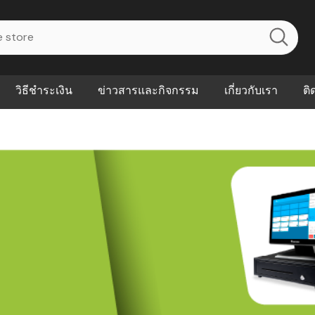
วิธีชำระเงิน
ข่าวสารและกิจกรรม
เกี่ยวกับเรา
ติ
ไร? ระบบ
Abouts
ินค้าที่ช่วยลด
FAQs
าดและควบคุม
eal-time
Our Customer
นค้าที่บอกว่า
ณควรเริ่มใช้
P ต่างกัน
ำไมหลายธุรกิจ
ัน