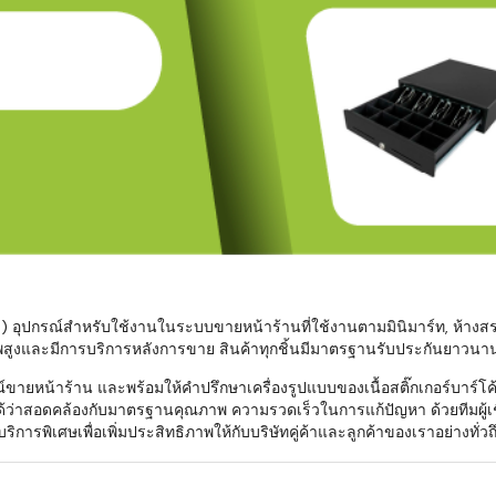
มสต็อก กับใช้
นอย่างไร?
กับธุรกิจที่
รทำงานของ
ับสินค้า จัด
็ก จนถึงจัดส่ง
FID และ
mputer ช่วย
S แม่นยำขึ้น
 อุปกรณ์สำหรับใช้งานในระบบขายหน้าร้านที่ใช้งานตามมินิมาร์ท, ห้างสรรพสิ
ภาพสูงและมีการบริการหลังการขาย สินค้าทุกชิ้นมีมาตรฐานรับประกันยาวนาน
ธุรกิจ 3PL,
ายหน้าร้าน และพร้อมให้คำปรึกษาเครื่องรูปแบบของเนื้อสติ๊กเกอร์บาร์โค้ด 
 E-Commerce:
้ว่าสอดคล้องกับมาตรฐานคุณภาพ ความรวดเร็วในการแก้ปัญหา ด้วยทีมผู้เ
ด เพิ่ม
ิการพิเศษเพื่อเพิ่มประสิทธิภาพให้กับบริษัทคู่ค้าและลูกค้าของเราอย่างทั่วถ
การจัดส่ง
klist ก่อน