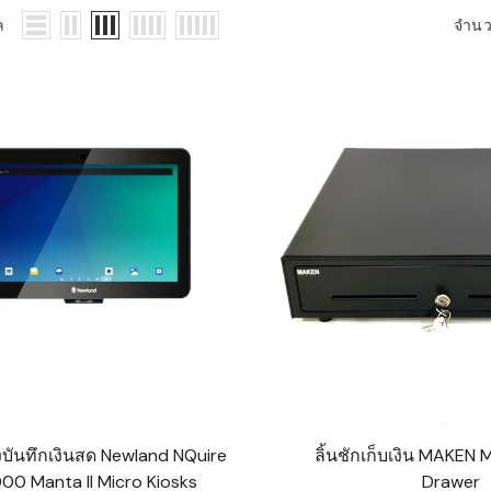
WMS: ธุรกิจ
ล
จำน
้อมูลอะไรบ้าง
้ง
้ดใน
ิเล็กทรอนิกส์
้ดในธุรกิจขน
ติกส์
้ดในธุรกิจ
าปลีก
าร์โค้ดในงาน
ม
้ดใน
มยานยนต์
องบันทึกเงินสด Newland NQuire
ลิ้นชักเก็บเงิน MAKEN
้ดใน
000 Manta II Micro Kiosks
Drawer
สื้อผ้า