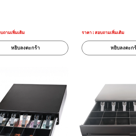
้ดใน
มอาหาร
้ดใน
บถามเพิ่มเติม
ราคา : สอบถามเพิ่มเติม
เคมี
หยิบลงตะกร้า
หยิบลงตะกร
้ดในด้านการ
้ดในด้านการ
้ดในคลัง
่องพิมพ์บาร์
บาร์โค้ดคือ