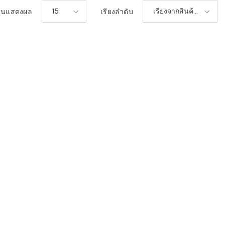
15
เรียงจากสินค้า
วนแสดงผล
เรียงลำดับ
ใหม่-เก่า