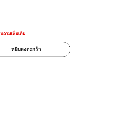
้ดใน
มอาหาร
้ดใน
บถามเพิ่มเติม
เคมี
หยิบลงตะกร้า
้ดในด้านการ
้ดในด้านการ
้ดในคลัง
่องพิมพ์บาร์
บาร์โค้ดคือ