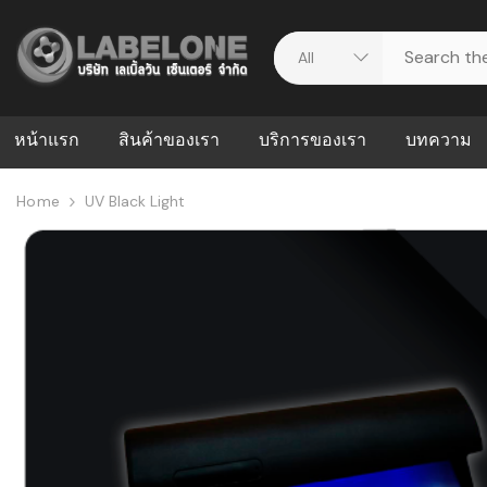
หน้าแรก
สินค้าของเรา
บริการของเรา
บทความ
Home
UV Black Light
ศูนย์รวมบริการ
WMS คืออะ
บริหารคลังส
ดาวน์โหลดไดร์เวอร์
ความผิดพล
สต็อกแบบ R
วีดีโอแนะนำ
ปัญหาคลังสิ
ธุรกิจของคุ
ระบบ WMS
WMS กับ ER
อย่างไร? ท
ต้องใช้ร่วมก