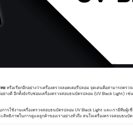
มสต็อก กับใช้
นอย่างไร?
กับธุรกิจที่
รทำงานของ
ับสินค้า จัด
็ก จนถึงจัดส่ง
FID และ
mputer ช่วย
S แม่นยำขึ้น
ไทย
หรือเรียกอีกอย่างว่าเครื่องตรวจลอตเตอรี่ปลอม จุดเด่นคือสามารถตรวจ
้อย่างดี อีกทั้งยังรับซ่อมเครื่องตรวจสอบธนบัตรปลอม (UV Black Light) เช
ธุรกิจ 3PL,
 E-Commerce:
ารใช้งานเครื่องตรวจสอบธนบัตรปลอม UV Black Light และเรามีทีมผู้เชี่
ด เพิ่ม
ิ่มประสิทธิภาพในการดูแลลูกค้าของเราอย่างทั่วถึง สนใจเครื่องตรวจสอบธนบ
การจัดส่ง
klist ก่อน