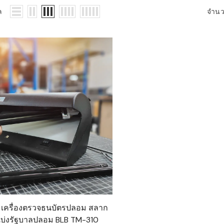
WMS: ธุรกิจ
ล
จำน
้อมูลอะไรบ้าง
้ง
้ดใน
ิเล็กทรอนิกส์
้ดในธุรกิจขน
ติกส์
้ดในธุรกิจ
าปลีก
าร์โค้ดในงาน
ม
้ดใน
มยานยนต์
มเครื่องตรวจธนบัตรปลอม สลาก
้ดใน
แบ่งรัฐบาลปลอม BLB TM-310
สื้อผ้า