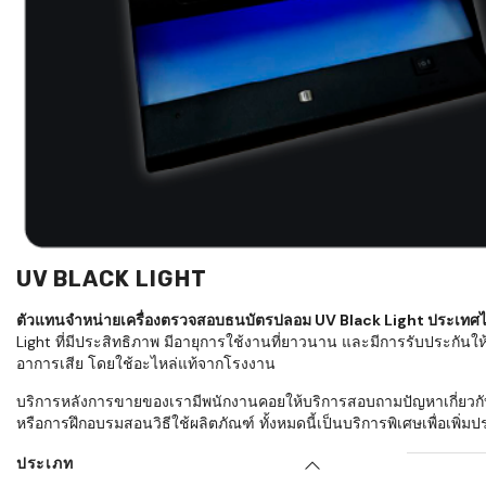
ใช้ Excel คุ
WMS ต่างกั
แบบไหนเหมาะ
กำลังเติบโต
ขั้นตอนกา
WMS ตั้งแต่ร
เก็บ หยิบ แพ
Barcode, R
Mobile Co
UV BLACK LIGHT
ให้ระบบ WM
อย่างไร
ตัวแทนจำหน่ายเครื่องตรวจสอบธนบัตรปลอม UV Black Light ประเทศ
Light ที่มีประสิทธิภาพ มีอายุการใช้งานที่ยาวนาน และมีการรับประกันให
WMS สำหรับ
อาการเสีย โดยใช้อะไหล่แท้จากโรงงาน
ค้าส่ง และ
บริการหลังการขายของเรามีพนักงานคอยให้บริการสอบถามปัญหาเกี่ยวกับก
ลดการหยิบผิ
หรือการฝึกอบรมสอนวิธีใช้ผลิตภัณฑ์ ทั้งหมดนี้เป็นบริการพิเศษเพื่อเพ
ความเร็วใน
ประเภท
แนะนำ Chec