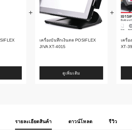
้ดใน
มอาหาร
้ดใน
เคมี
POSIFLEX
เครื่องบันทึกเงินสด POSIFLEX
เครื่
JIVA XT-4015
XT-3
้ดในด้านการ
้ดในด้านการ
ดูเพิ่มเติม
้ดในคลัง
่องพิมพ์บาร์
รายละเอียดสินค้า
ดาวน์โหลด
รีวิว
บาร์โค้ดคือ