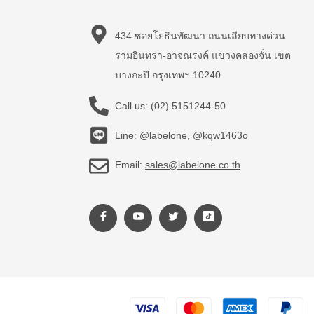
434 ซอยโยธินพัฒนา ถนนเลียบทางด่วน
รามอินทรา-อาจณรงค์ แขวงคลองจั่น เขต
บางกะปิ กรุงเทพฯ 10240
Call us:
(02) 5151244-50
Line: @labelone, @kqw1463o
Email:
sales@labelone.co.th