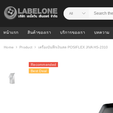
หน้าแรก
สินค้าของเรา
บริการของเรา
บทความ
Home
Product
เครื่องบันทึกเงินสด POSIFLEX JIVA HS-2310
ศูนย์รวมบริการ
WMS คืออะ
บริหารคลังส
ดาวน์โหลดไดร์เวอร์
ความผิดพล
Recommended
สต็อกแบบ R
วีดีโอแนะนำ
Best Deal
ปัญหาคลังสิ
ธุรกิจของคุ
ระบบ WMS
WMS กับ ER
อย่างไร? ท
ต้องใช้ร่วมก