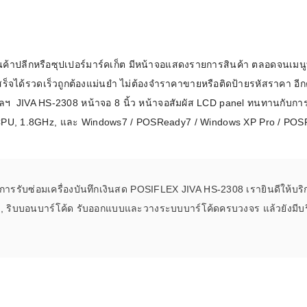
าร์โค้ดคือ
้านค้าปลีกหรือซุปเปอร์มาร์คเก็ต มีหน้าจอแสดงรายการสินค้า ตลอดจนเม
าร์โค้ด
ได้รวดเร็วถูกต้องแม่นยำ ไม่ต้องจำราคาขายหรือติดป้ายรหัสราคา อีก
บาร์โค้ด
P ฯลฯ JIVA HS-2308 หน้าจอ 8 นิ้ว หน้าจอสัมผัส LCD panel ทนทานกับก
PU, 1.8GHz, และ Windows7 / POSReady7 / Windows XP Pro / POSR
ออะไร?
่ชนิด
งการรับซ่อมเครื่องบันทึกเงินสด POSIFLEX JIVA HS-2308 เรายินดีให้บริ
์โค้ด, ริบบอนบาร์โค้ด รับออกแบบและวางระบบบาร์โค้ดครบวงจร แล้วยังมีบริ