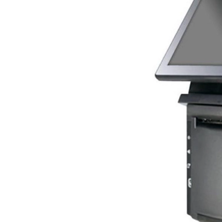
ใช้ Excel คุ
WMS ต่างกั
แบบไหนเหมาะ
กำลังเติบโต
ขั้นตอนกา
WMS ตั้งแต่ร
เก็บ หยิบ แพ
Barcode, R
Mobile Com
ระบบ WMS 
อย่างไร
WMS สำหรับ
ค้าส่ง และ
ลดการหยิบผิ
ความเร็วใน
แนะนำ Chec