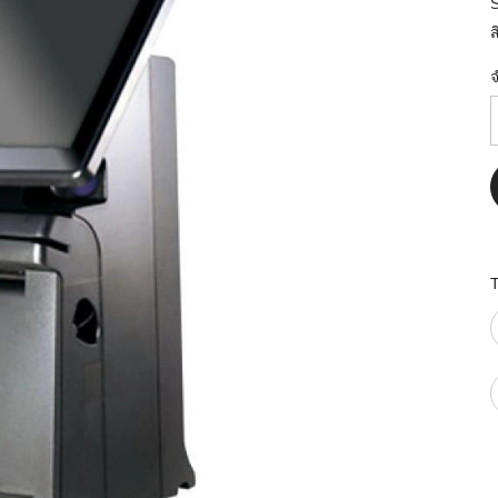
มสต็อก กับใช้
ส
นอย่างไร?
กับธุรกิจที่
รทำงานของ
ับสินค้า จัด
็ก จนถึงจัดส่ง
FID และ
puter ช่วยให้
แม่นยำขึ้น
ธุรกิจ 3PL,
 E-Commerce:
ด เพิ่ม
การจัดส่ง
klist ก่อน