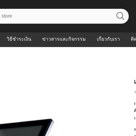
วิธีชำระเงิน
ข่าวสารและกิจกรรม
เกี่ยวกับเรา
ติ
ไร? ระบบ
Abouts
ินค้าที่ช่วยลด
FAQs
าดและควบคุม
eal-time
Our Customer
นค้าที่บอกว่า
ณควรเริ่มใช้
เ
ค
เ
P ต่างกัน
ำไมหลายธุรกิจ
ัน