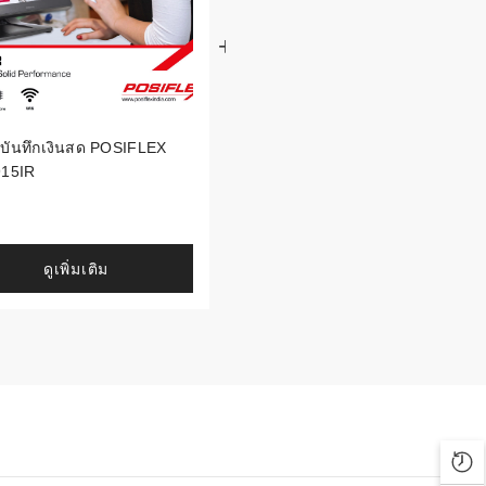
องบันทึกเงินสด POSIFLEX
เมนบอร์ดเครื่องพิมพ์บาร์โค้ด TS
915IR
Main Board Assembly For TTP-
247- Series
ดูเพิ่มเติม
ดูเพิ่มเติม
Rec