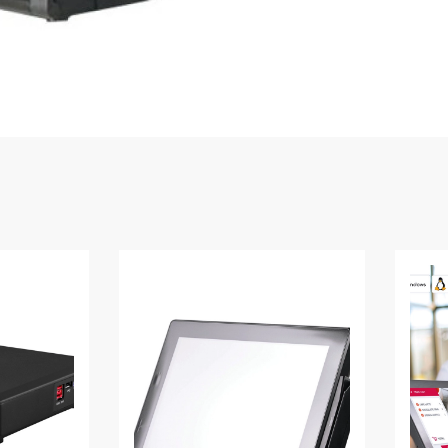
WMS: ธุรกิจ
้อมูลอะไรบ้าง
้ง
้ดใน
ิเล็กทรอนิกส์
้ดในธุรกิจขน
ติกส์
้ดในธุรกิจ
าปลีก
าร์โค้ดในงาน
ม
้ดใน
มยานยนต์
้ดใน
สื้อผ้า