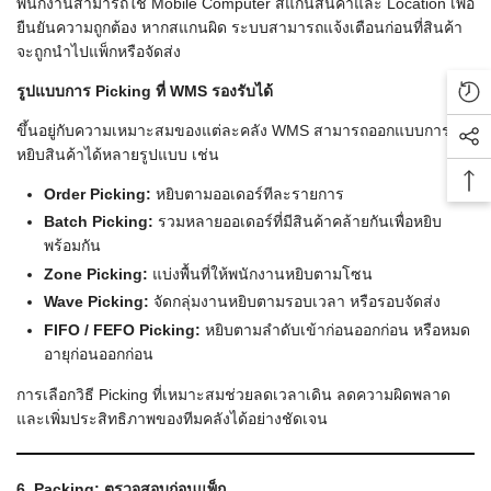
พนักงานสามารถใช้ Mobile Computer สแกนสินค้าและ Location เพื่อ
ยืนยันความถูกต้อง หากสแกนผิด ระบบสามารถแจ้งเตือนก่อนที่สินค้า
จะถูกนำไปแพ็กหรือจัดส่ง
รูปแบบการ Picking
ที่ WMS
รองรับได้
Rec
ขึ้นอยู่กับความเหมาะสมของแต่ละคลัง WMS สามารถออกแบบการ
Soc
หยิบสินค้าได้หลายรูปแบบ เช่น
Bac
Order Picking:
หยิบตามออเดอร์ทีละรายการ
Batch Picking:
รวมหลายออเดอร์ที่มีสินค้าคล้ายกันเพื่อหยิบ
พร้อมกัน
Zone Picking:
แบ่งพื้นที่ให้พนักงานหยิบตามโซน
Wave Picking:
จัดกลุ่มงานหยิบตามรอบเวลา หรือรอบจัดส่ง
FIFO / FEFO Picking:
หยิบตามลำดับเข้าก่อนออกก่อน หรือหมด
อายุก่อนออกก่อน
การเลือกวิธี Picking ที่เหมาะสมช่วยลดเวลาเดิน ลดความผิดพลาด
และเพิ่มประสิทธิภาพของทีมคลังได้อย่างชัดเจน
6. Packing: ตรวจสอบก่อนแพ็ก