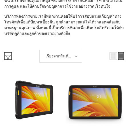
ชิ้นได้รับประกันคุณภาพสูง พร้อมการรับประกันหลังการขายที่ใส่ใจใน
การดูแล และให้คำปรึกษาปัญหาการใช้งานอย่างรวดเร็วทันใจ
บริการหลังการขายเรามีพนักงานค่อยให้บริการสอบถามแก้ปัญหาทาง
โทรศัพท์เพื่อแก้ปัญหาเบื้องต้น ลูกค้าสามารถแน่ใจได้ว่าสอดคล้องกับ
มาตรฐานคุณภาพ ทั้งหมดนี้เป็นบริการพิเศษเพื่อเพิ่มประสิทธิภาพให้กับ
บริษัทคู่ค้าและลูกค้าของเราอย่างทั่วถึง
เรียงจากสินค้า
ใหม่-เก่า