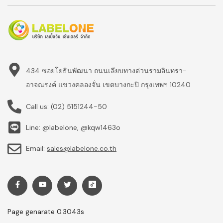
434 ซอยโยธินพัฒนา ถนนเลียบทางด่วนรามอินทรา-
อาจณรงค์ แขวงคลองจั่น เขตบางกะปิ กรุงเทพฯ 10240
Call us:
(02) 5151244-50
Line: @labelone, @kqw1463o
Email:
sales@labelone.co.th
Page genarate 0.3043s