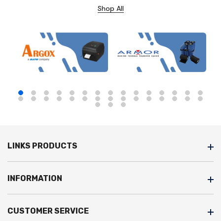
Shop All
LINKS PRODUCTS
INFORMATION
CUSTOMER SERVICE