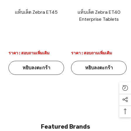
แท็บเล็ต Zebra ET45
แท็บเล็ต Zebra ET40
Enterprise Tablets
ราคา : สอบถามเพิ่มเติม
ราคา : สอบถามเพิ่มเติม
หยิบลงตะกร้า
หยิบลงตะกร้า
Re
Soc
Ba
Featured Brands