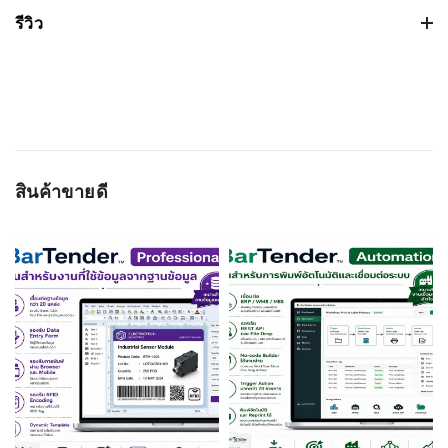
รีวิว
Based on 0 รีวิว
WRITE A REVIEW
สินค้าขายดี
ชื่อผู้ติดต่อ
อีเมลล์
เรทติ่ง