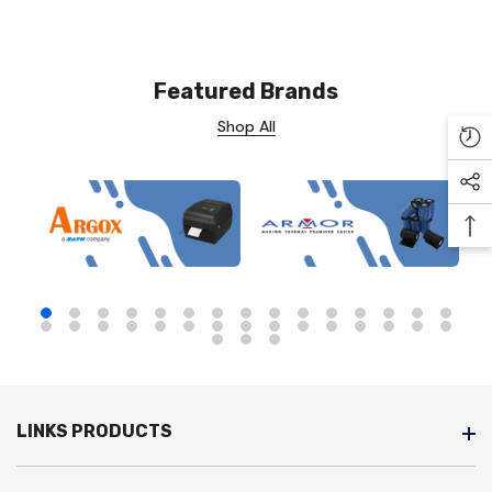
Featured Brands
Shop All
Re
Soc
Ba
LINKS PRODUCTS