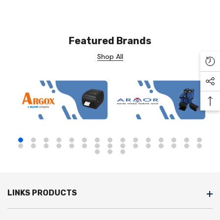
Featured Brands
Shop All
Re
Soc
Ba
LINKS PRODUCTS