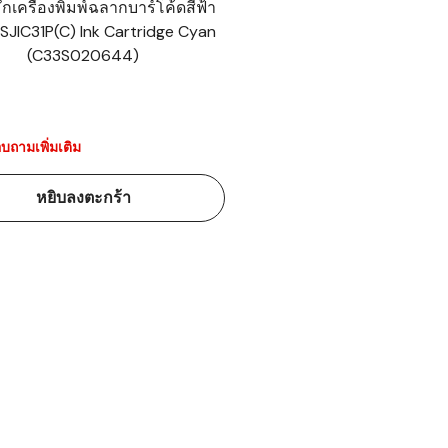
ึกเครื่องพิมพ์ฉลากบาร์โค้ดสีฟ้า
SJIC31P(C) Ink Cartridge Cyan
้ดใน
(C33S020644)
มอาหาร
้ดใน
เคมี
บถามเพิ่มเติม
้ดในด้านการ
หยิบลงตะกร้า
้ดในด้านการ
้ดในคลัง
่องพิมพ์บาร์
บาร์โค้ดคือ