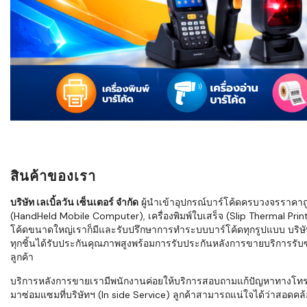
ใช้ Excel คุ
WMS ต่างกั
แบบไหนเหมาะ
กำลังเติบโต
ขั้นตอนกา
WMS ตั้งแต่ร
เก็บ หยิบ แพ
Barcode, R
Mobile Co
สินค้าของเรา
ให้ระบบ WM
อย่างไร
บริษัท เลเบิ้ลวัน เซ็นเตอร์ จำกัด
ผู้นำเข้าอุปกรณ์บาร์โค้ดครบวงจรราคาถูก 
(HandHeld Mobile Computer), เครื่องพิมพ์ใบเสร็จ (Slip Thermal Printe
WMS สำหรับ
โค้ดขนาดใหญ่เราก็มีและรับปรึกษาการทำระบบบาร์โค้ดทุกรูปแบบ บริษั
ค้าส่ง และ
ทุกชิ้นได้รับประกันคุณภาพสูงพร้อมการรับประกันหลังการขายบริการรับซ่
ลดการหยิบผิ
ลูกค้า
ความเร็วใน
บริการหลังการขายเรามีพนักงานค่อยให้บริการสอบถามแก้ปัญหาทางโทรศัพท์เ
มาซ่อมแซมที่บริษัทฯ (In side Service) ลูกค้าสามารถแน่ใจได้ว่าสอดคล้อ
แนะนำ Chec