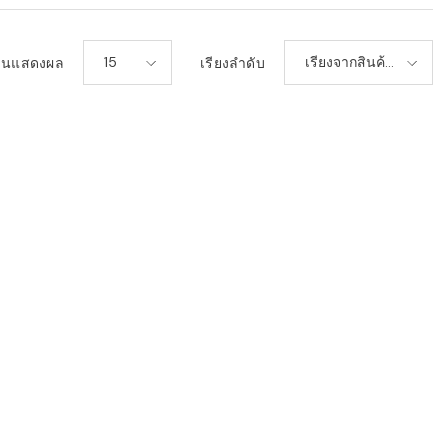
15
เรียงจากสินค้า
วนแสดงผล
เรียงลำดับ
ใหม่-เก่า