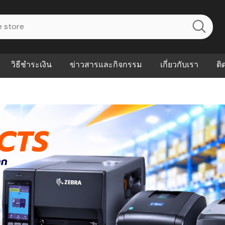
วิธีชำระเงิน
ข่าวสารและกิจกรรม
เกี่ยวกับเรา
ติ
ไร? ระบบ
Abouts
ินค้าที่ช่วยลด
FAQs
าดและควบคุม
eal-time
Our Customer
นค้าที่บอกว่า
ณควรเริ่มใช้
P ต่างกัน
ำไมหลายธุรกิจ
ัน