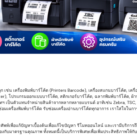
มสต็อก กับใช้
นอย่างไร?
กับธุรกิจที่
รทำงานของ
ับสินค้า จัด
็ก จนถึงจัดส่ง
FID และ
mputer ช่วย
S แม่นยำขึ้น
เช่น เครื่องพิมพ์บาร์โค้ด (Printers Barcode), เครื่องสแกนบาร์โค้ด, เครื
r), โปรแกรมออกแบบบาร์โค้ด, สติกเกอร์บาร์โค้ด, ฉลากพิมพ์บาร์โค้ด, ผ้าหม
ธุรกิจ 3PL,
ทฯ เป็นตัวแทนจำหน่ายสินค้าจากหลากหลายแบรนด์ อาทิเช่น Zebra, TSC, Ho
 E-Commerce:
อมเครื่องพิมพ์บาร์โค้ด รับซ่อมเครื่องอ่านบาร์โค้ดทุกอาการ เราใส่ใจในก
ด เพิ่ม
การจัดส่ง
พื่อแก้ปัญหาเบื้องต้นเพื่อแก้ไขปัญหา รีโมทออนไลน์ และเรามีบริการถึงที
งกับมาตรฐานคุณภาพ ทั้งหมดนี้เป็นบริการพิเศษเพื่อเพิ่มประสิทธิภาพให้กับบร
klist ก่อน