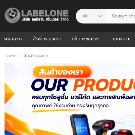
หน้าแรก
สินค้าของเรา
บริการของเรา
บทความ
Home
สินค้าของเรา
ศูนย์รวมบริการ
WMS คืออะ
บริหารคลังส
ดาวน์โหลดไดร์เวอร์
ความผิดพล
สต็อกแบบ R
วีดีโอแนะนำ
ปัญหาคลังสิ
ธุรกิจของคุ
ระบบ WMS
WMS กับ ER
อย่างไร? ท
ต้องใช้ร่วมก