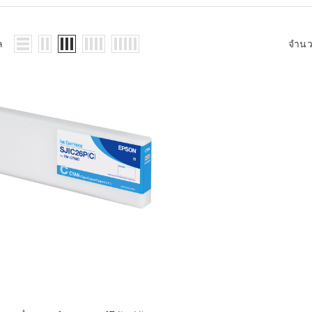
WMS: ธุรกิจ
้อมูลอะไรบ้าง
้ง
ล
จำน
้ดใน
ิเล็กทรอนิกส์
้ดในธุรกิจขน
ติกส์
้ดในธุรกิจ
าปลีก
าร์โค้ดในงาน
ม
้ดใน
มยานยนต์
้ดใน
สื้อผ้า