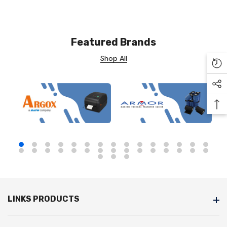
Featured Brands
Shop All
Re
Soc
Ba
LINKS PRODUCTS