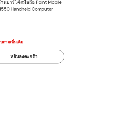
อ่านบาร์โค้ดมือถือ Point Mobile
550 Handheld Computer
้ดใน
มอาหาร
้ดใน
เคมี
บถามเพิ่มเติม
้ดในด้านการ
หยิบลงตะกร้า
้ดในด้านการ
้ดในคลัง
่องพิมพ์บาร์
บาร์โค้ดคือ