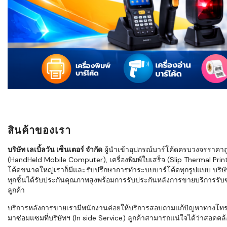
ใช้ Excel คุ
WMS ต่างกั
แบบไหนเหมาะ
กำลังเติบโต
ขั้นตอนกา
WMS ตั้งแต่ร
เก็บ หยิบ แพ
Barcode, R
Mobile Co
สินค้าของเรา
ให้ระบบ WM
อย่างไร
บริษัท เลเบิ้ลวัน เซ็นเตอร์ จำกัด
ผู้นำเข้าอุปกรณ์บาร์โค้ดครบวงจรราคาถูก 
(HandHeld Mobile Computer), เครื่องพิมพ์ใบเสร็จ (Slip Thermal Printe
WMS สำหรับ
โค้ดขนาดใหญ่เราก็มีและรับปรึกษาการทำระบบบาร์โค้ดทุกรูปแบบ บริษั
ค้าส่ง และ
ทุกชิ้นได้รับประกันคุณภาพสูงพร้อมการรับประกันหลังการขายบริการรับซ่
ลดการหยิบผิ
ลูกค้า
ความเร็วใน
บริการหลังการขายเรามีพนักงานค่อยให้บริการสอบถามแก้ปัญหาทางโทรศัพท์เ
มาซ่อมแซมที่บริษัทฯ (In side Service) ลูกค้าสามารถแน่ใจได้ว่าสอดคล้อ
แนะนำ Chec