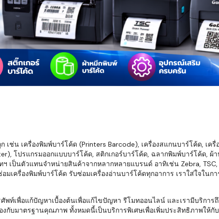
มสต็อก กับใช้
นอย่างไร?
กับธุรกิจที่
รทำงานของ
ับสินค้า จัด
็ก จนถึงจัดส่ง
FID และ
mputer ช่วย
S แม่นยำขึ้น
เช่น เครื่องพิมพ์บาร์โค้ด (Printers Barcode), เครื่องสแกนบาร์โค้ด, เครื
r), โปรแกรมออกแบบบาร์โค้ด, สติกเกอร์บาร์โค้ด, ฉลากพิมพ์บาร์โค้ด, ผ้าหม
ธุรกิจ 3PL,
ทฯ เป็นตัวแทนจำหน่ายสินค้าจากหลากหลายแบรนด์ อาทิเช่น Zebra, TSC, Ho
 E-Commerce:
อมเครื่องพิมพ์บาร์โค้ด รับซ่อมเครื่องอ่านบาร์โค้ดทุกอาการ เราใส่ใจในก
ด เพิ่ม
การจัดส่ง
พื่อแก้ปัญหาเบื้องต้นเพื่อแก้ไขปัญหา รีโมทออนไลน์ และเรามีบริการถึงที
งกับมาตรฐานคุณภาพ ทั้งหมดนี้เป็นบริการพิเศษเพื่อเพิ่มประสิทธิภาพให้กับบร
klist ก่อน