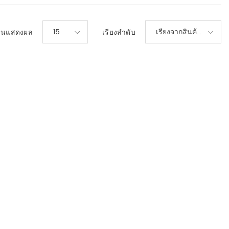
15
เรียงจากสินค้า
วนแสดงผล
เรียงลำดับ
ใหม่-เก่า