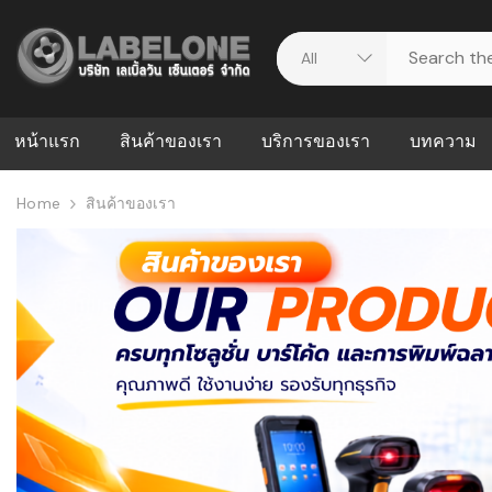
หน้าแรก
สินค้าของเรา
บริการของเรา
บทความ
Home
สินค้าของเรา
ศูนย์รวมบริการ
WMS คืออะ
บริหารคลังส
ดาวน์โหลดไดร์เวอร์
ความผิดพล
สต็อกแบบ R
วีดีโอแนะนำ
ปัญหาคลังสิ
ธุรกิจของคุ
ระบบ WMS
WMS กับ ER
อย่างไร? ท
ต้องใช้ร่วมก