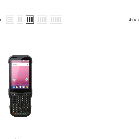
WMS: ธุรกิจ
้อมูลอะไรบ้าง
้ง
ล
จำน
้ดใน
ิเล็กทรอนิกส์
้ดในธุรกิจขน
ติกส์
้ดในธุรกิจ
าปลีก
าร์โค้ดในงาน
ม
้ดใน
มยานยนต์
้ดใน
สื้อผ้า