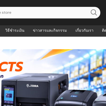
วิธีชำระเงิน
ข่าวสารและกิจกรรม
เกี่ยวกับเรา
ติ
ไร? ระบบ
Abouts
ินค้าที่ช่วยลด
FAQs
าดและควบคุม
eal-time
Our Customer
นค้าที่บอกว่า
ณควรเริ่มใช้
P ต่างกัน
ำไมหลายธุรกิจ
ัน