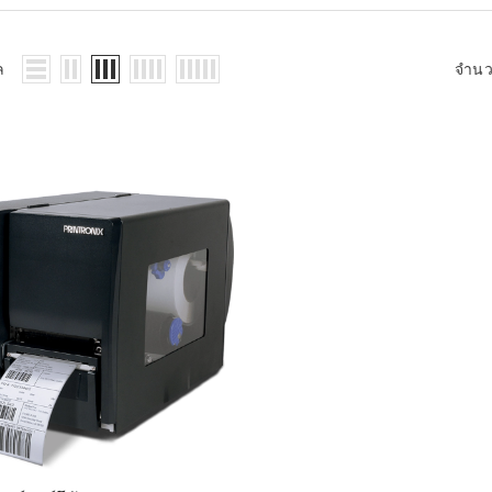
WMS: ธุรกิจ
้อมูลอะไรบ้าง
้ง
ล
จำน
้ดใน
ิเล็กทรอนิกส์
้ดในธุรกิจขน
ติกส์
้ดในธุรกิจ
าปลีก
าร์โค้ดในงาน
ม
้ดใน
มยานยนต์
้ดใน
สื้อผ้า