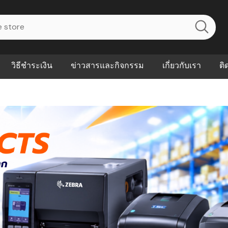
วิธีชำระเงิน
ข่าวสารและกิจกรรม
เกี่ยวกับเรา
ติ
ไร? ระบบ
Abouts
ินค้าที่ช่วยลด
FAQs
าดและควบคุม
eal-time
Our Customer
นค้าที่บอกว่า
ณควรเริ่มใช้
P ต่างกัน
ำไมหลายธุรกิจ
ัน