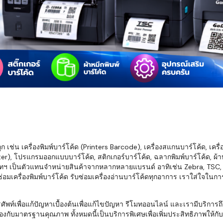
มสต็อก กับใช้
นอย่างไร?
กับธุรกิจที่
รทำงานของ
ับสินค้า จัด
็ก จนถึงจัดส่ง
FID และ
mputer ช่วย
S แม่นยำขึ้น
เช่น เครื่องพิมพ์บาร์โค้ด (Printers Barcode), เครื่องสแกนบาร์โค้ด, เครื
r), โปรแกรมออกแบบบาร์โค้ด, สติกเกอร์บาร์โค้ด, ฉลากพิมพ์บาร์โค้ด, ผ้าหม
ธุรกิจ 3PL,
ทฯ เป็นตัวแทนจำหน่ายสินค้าจากหลากหลายแบรนด์ อาทิเช่น Zebra, TSC, Ho
 E-Commerce:
อมเครื่องพิมพ์บาร์โค้ด รับซ่อมเครื่องอ่านบาร์โค้ดทุกอาการ เราใส่ใจในก
ด เพิ่ม
การจัดส่ง
พื่อแก้ปัญหาเบื้องต้นเพื่อแก้ไขปัญหา รีโมทออนไลน์ และเรามีบริการถึงที
งกับมาตรฐานคุณภาพ ทั้งหมดนี้เป็นบริการพิเศษเพื่อเพิ่มประสิทธิภาพให้กับบร
klist ก่อน