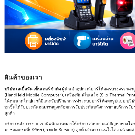
ใช้ Excel คุ
WMS ต่างกั
แบบไหนเหมาะ
กำลังเติบโต
ขั้นตอนกา
WMS ตั้งแต่ร
เก็บ หยิบ แพ
Barcode, R
Mobile Co
สินค้าของเรา
ให้ระบบ WM
อย่างไร
บริษัท เลเบิ้ลวัน เซ็นเตอร์ จำกัด
ผู้นำเข้าอุปกรณ์บาร์โค้ดครบวงจรราคาถูก 
(HandHeld Mobile Computer), เครื่องพิมพ์ใบเสร็จ (Slip Thermal Printe
WMS สำหรับ
โค้ดขนาดใหญ่เราก็มีและรับปรึกษาการทำระบบบาร์โค้ดทุกรูปแบบ บริษั
ค้าส่ง และ
ทุกชิ้นได้รับประกันคุณภาพสูงพร้อมการรับประกันหลังการขายบริการรับซ่
ลดการหยิบผิ
ลูกค้า
ความเร็วใน
บริการหลังการขายเรามีพนักงานค่อยให้บริการสอบถามแก้ปัญหาทางโทรศัพท์เ
มาซ่อมแซมที่บริษัทฯ (In side Service) ลูกค้าสามารถแน่ใจได้ว่าสอดคล้อ
แนะนำ Chec