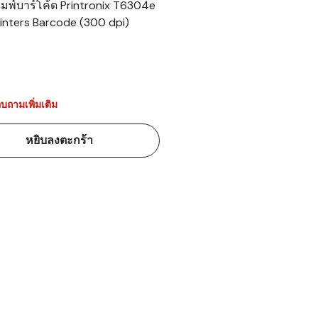
พิมพ์บาร์โค้ด Printronix T6304e
inters Barcode (300 dpi)
้ดใน
มอาหาร
้ดใน
เคมี
บถามเพิ่มเติม
้ดในด้านการ
หยิบลงตะกร้า
้ดในด้านการ
้ดในคลัง
่องพิมพ์บาร์
บาร์โค้ดคือ