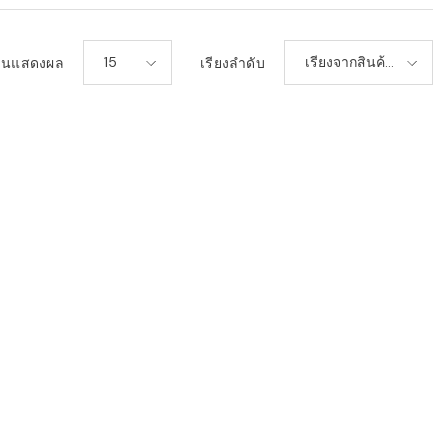
15
เรียงจากสินค้า
วนแสดงผล
เรียงลำดับ
ใหม่-เก่า