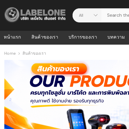
หน้าแรก
สินค้าของเรา
บริการของเรา
บทความ
Home
สินค้าของเรา
ศูนย์รวมบริการ
WMS คืออะ
บริหารคลังส
ดาวน์โหลดไดร์เวอร์
ความผิดพล
สต็อกแบบ R
วีดีโอแนะนำ
ปัญหาคลังสิ
ธุรกิจของคุ
ระบบ WMS
WMS กับ ER
อย่างไร? ท
ต้องใช้ร่วมก