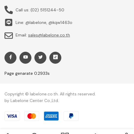
Call us:
(02) 5151244-50
Line: @labelone, @kqw1463o
Email:
sales@labelone.co.th
Page genarate 0.2933s
Copyright © labelone.co.th. All rights reserved.
by Labelone Center Co.,Ltd.
Payment methods