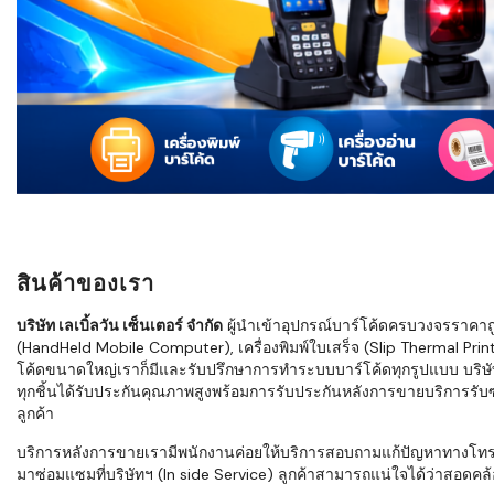
ใช้ Excel คุ
WMS ต่างกั
แบบไหนเหมาะ
กำลังเติบโต
ขั้นตอนกา
WMS ตั้งแต่ร
เก็บ หยิบ แพ
Barcode, R
Mobile Co
สินค้าของเรา
ให้ระบบ WM
อย่างไร
บริษัท เลเบิ้ลวัน เซ็นเตอร์ จำกัด
ผู้นำเข้าอุปกรณ์บาร์โค้ดครบวงจรราคาถูก 
(HandHeld Mobile Computer), เครื่องพิมพ์ใบเสร็จ (Slip Thermal Printe
WMS สำหรับ
โค้ดขนาดใหญ่เราก็มีและรับปรึกษาการทำระบบบาร์โค้ดทุกรูปแบบ บริษั
ค้าส่ง และ
ทุกชิ้นได้รับประกันคุณภาพสูงพร้อมการรับประกันหลังการขายบริการรับซ่
ลดการหยิบผิ
ลูกค้า
ความเร็วใน
บริการหลังการขายเรามีพนักงานค่อยให้บริการสอบถามแก้ปัญหาทางโทรศัพท์เ
มาซ่อมแซมที่บริษัทฯ (In side Service) ลูกค้าสามารถแน่ใจได้ว่าสอดคล้อ
แนะนำ Chec