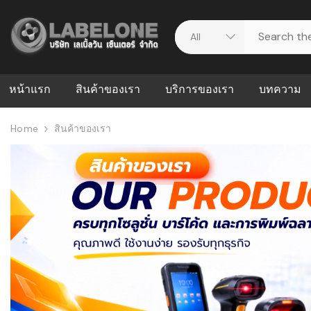
หน้าแรก
สินค้าของเรา
บริการของเรา
บทความ
Home
สินค้าของเรา
ศูนย์รวมบริการ
WMS คืออะ
บริหารคลังส
ดาวน์โหลดไดร์เวอร์
ความผิดพล
สต็อกแบบ R
วีดีโอแนะนำ
ปัญหาคลังสิ
ธุรกิจของคุ
ระบบ WMS
WMS กับ ER
อย่างไร? ท
ต้องใช้ร่วมก