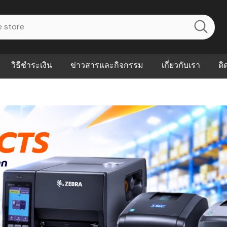
วิธีชำระเงิน
ข่าวสารและกิจกรรม
เกี่ยวกับเรา
ติ
ไร? ระบบ
Abouts
ินค้าที่ช่วยลด
FAQs
าดและควบคุม
eal-time
Our Customer
นค้าที่บอกว่า
ณควรเริ่มใช้
P ต่างกัน
ำไมหลายธุรกิจ
ัน