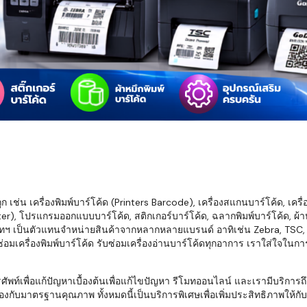
มสต็อก กับใช้
นอย่างไร?
กับธุรกิจที่
รทำงานของ
ับสินค้า จัด
็ก จนถึงจัดส่ง
FID และ
mputer ช่วย
S แม่นยำขึ้น
เช่น เครื่องพิมพ์บาร์โค้ด (Printers Barcode), เครื่องสแกนบาร์โค้ด, เครื
r), โปรแกรมออกแบบบาร์โค้ด, สติกเกอร์บาร์โค้ด, ฉลากพิมพ์บาร์โค้ด, ผ้าหม
ธุรกิจ 3PL,
ทฯ เป็นตัวแทนจำหน่ายสินค้าจากหลากหลายแบรนด์ อาทิเช่น Zebra, TSC, Ho
 E-Commerce:
อมเครื่องพิมพ์บาร์โค้ด รับซ่อมเครื่องอ่านบาร์โค้ดทุกอาการ เราใส่ใจในก
ด เพิ่ม
การจัดส่ง
พื่อแก้ปัญหาเบื้องต้นเพื่อแก้ไขปัญหา รีโมทออนไลน์ และเรามีบริการถึงที
งกับมาตรฐานคุณภาพ ทั้งหมดนี้เป็นบริการพิเศษเพื่อเพิ่มประสิทธิภาพให้กับบร
klist ก่อน