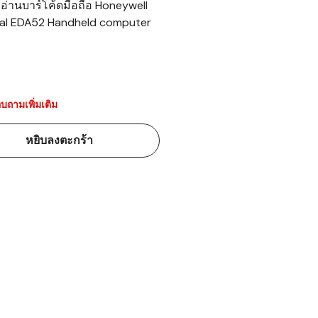
องอ่านบาร์โค้ดมือถือ Honeywell
al EDA52 Handheld computer
้ดใน
มอาหาร
้ดใน
เคมี
บถามเพิ่มเติม
้ดในด้านการ
หยิบลงตะกร้า
้ดในด้านการ
้ดในคลัง
่องพิมพ์บาร์
บาร์โค้ดคือ