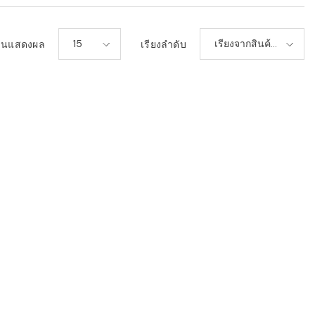
15
เรียงจากสินค้า
วนแสดงผล
เรียงลำดับ
ใหม่-เก่า