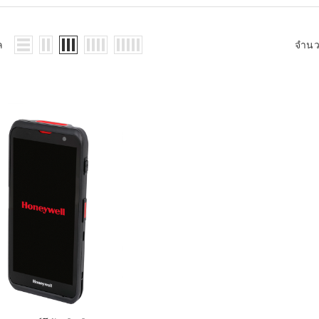
WMS: ธุรกิจ
้อมูลอะไรบ้าง
้ง
ล
จำน
้ดใน
ิเล็กทรอนิกส์
้ดในธุรกิจขน
ติกส์
้ดในธุรกิจ
าปลีก
าร์โค้ดในงาน
ม
้ดใน
มยานยนต์
้ดใน
สื้อผ้า