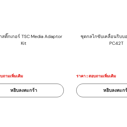
าร์โค้ดคือ
าร์โค้ด
กสติ๊กเกอร์ TSC Media Adaptor
ชุดกลไกขับเคลื่อนริบบ
บาร์โค้ด
Kit
PC42T
ออะไร?
่ชนิด
บถามเพิ่มเติม
ราคา : สอบถามเพิ่มเติม
หยิบลงตะกร้า
หยิบลงตะกร