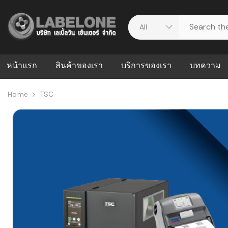
หน้าแรก
สินค้าของเรา
บริการของเรา
บทความ
Home
TSC
ศูนย์รวมบริการ
WMS คืออะ
บริหารคลังส
ดาวน์โหลดไดร์เวอร์
ความผิดพล
สต็อกแบบ R
วีดีโอแนะนำ
ปัญหาคลังสิ
ธุรกิจของคุ
ระบบ WMS
WMS กับ ER
อย่างไร? ท
ต้องใช้ร่วมก