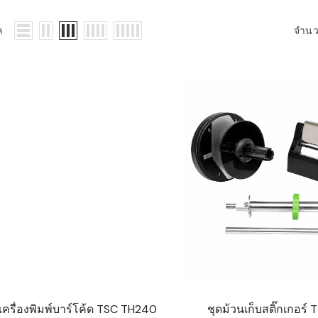
WMS: ธุรกิจ
้อมูลอะไรบ้าง
ล
จำน
้ง
้ดใน
ิเล็กทรอนิกส์
้ดในธุรกิจขน
ติกส์
้ดในธุรกิจ
าปลีก
าร์โค้ดในงาน
ม
้ดใน
มยานยนต์
้ดใน
์เครื่องพิมพ์บาร์โค้ด TSC TH240
ชุดม้วนเก็บสติ๊กเกอร์
สื้อผ้า