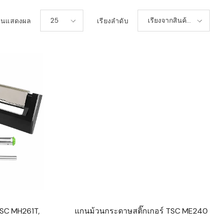
25
เรียงจากสินค้า
วนแสดงผล
เรียงลำดับ
ใหม่-เก่า
 TSC MH261T,
แกนม้วนกระดาษสติ๊กเกอร์ TSC ME240