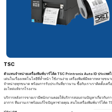
ใช้ Excel คุ
WMS ต่างกั
แบบไหนเหมาะ
กำลังเติบโต
ขั้นตอนกา
WMS ตั้งแต่ร
เก็บ หยิบ แพ
Barcode, R
Mobile Co
TSC
ให้ระบบ WM
อย่างไร
ตัวแทนจำหน่ายเครื่องพิมพ์บาร์โค้ด TSC Printronix Auto ID ประเทศ
เด่นในเรื่องเทคโนโลยีที่ล้ำหน้า ใช้งานง่าย เครื่องพิมพ์มีหลากหลายขนา
WMS สำหรับ
จำหน่ายทุกขนาด พร้อมการรับประกันที่ยาวนาน ซื้อกับเราเราติดตั้งเครื่องพ
ค้าส่ง และ
อะไหล่แท้จากโรงงาน
ลดการหยิบผิ
บริการหลังการขายเรามีพนักงานคอยให้บริการสอบถามปัญหาเกี่ยวกับการใช้
ความเร็วใน
อาการ ทีมงานเราพร้อมแก้ไขปัญหาช่วยคุณ สนใจเครื่องพิมพ์บาร์โค้ด TS
แนะนำ Chec
ประเภท