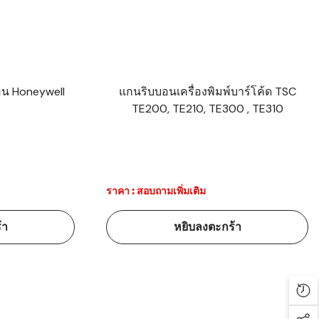
อน Honeywell
แกนริบบอนเครื่องพิมพ์บาร์โค้ด TSC
TE200, TE210, TE300 , TE310
ราคา : สอบถามเพิ่มเติม
้า
หยิบลงตะกร้า
Rec