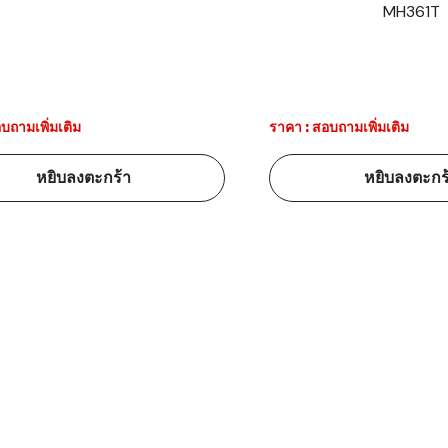
MH361T
้ดใน
มอาหาร
้ดใน
เคมี
บถามเพิ่มเติม
ราคา : สอบถามเพิ่มเติม
้ดในด้านการ
หยิบลงตะกร้า
หยิบลงตะกร
้ดในด้านการ
้ดในคลัง
่องพิมพ์บาร์
บาร์โค้ดคือ