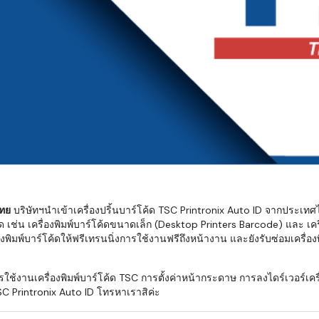
มสต็อก กับใช้
นอย่างไร?
กับธุรกิจที่
รทำงานของ
ับสินค้า จัด
็ก จนถึงจัดส่ง
FID และ
mputer ช่วย
S แม่นยำขึ้น
ไทย
บริษัทฯนำเข้าเครื่องปริ้นบาร์โค้ด TSC Printronix Auto ID จากประเทศ
ด เช่น เครื่องพิมพ์บาร์โค้ดขนาดเล็ก (Desktop Printers Barcode) และ เคร
ธุรกิจ 3PL,
ิมพ์บาร์โค้ดให้ฟรีเทรนนิ่งการใช้งานฟรีถึงหน้างาน และยังรับซ่อมเครื่องพิม
 E-Commerce:
ด เพิ่ม
งานเครื่องพิมพ์บาร์โค้ด TSC การตั้งค่าหน้ากระดาษ การลงไดร์เวอร์เครื่
การจัดส่ง
C Printronix Auto ID โทรหาเราสิค่ะ
klist ก่อน