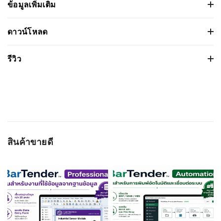
ข้อมูลเพิ่มเติม
เครื่องพิมพ์ใบเสร็จไร้สาย TSC Alpha-30R
ดาวน์โหลด
Premium Mobile Barcode Printers
เวอร์ชั่น:
รีวิว
ขนาดไฟล์: 2.457211Mb
คุณสมบัติ
รายละเอียด
วันที่วางจำหน่าย: 2024-09-13
ชนิดหัวพิมพ์:
ใช้ความร้อนโดยตรงเท่านั้น
ระบบปฏิบัติการ:
Based on 0 รีวิว
ความเร็วในการพิมพ์
6 ips (152 มม./วินาที)
สูงสุด:
การเชื่อมต่อ:
USB,Bluetooth MFi , Wi-Fi พร้อม
WRITE A REVIEW
สินค้าขายดี
Bluetooth
ชื่อผู้ติดต่อ
ความละเอียดในการ
203 dpi (8 จุด/มม.)
พิมพ์:
ขนาดกระดาษ:
2.83" (72 มม.)
อีเมลล์
สามารถทำสำเนา:
-