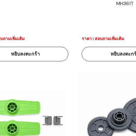
MH361T
้ดใน
มอาหาร
้ดใน
เคมี
บถามเพิ่มเติม
ราคา : สอบถามเพิ่มเติม
้ดในด้านการ
หยิบลงตะกร้า
หยิบลงตะกร
้ดในด้านการ
้ดในคลัง
่องพิมพ์บาร์
บาร์โค้ดคือ