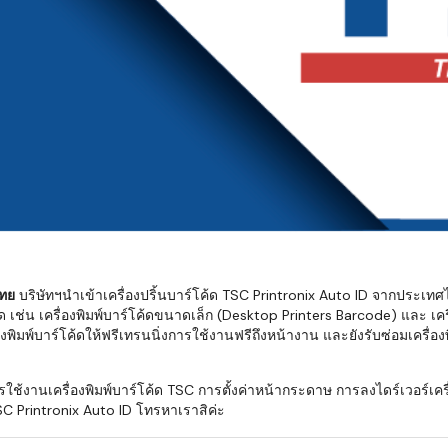
มสต็อก กับใช้
นอย่างไร?
กับธุรกิจที่
รทำงานของ
ับสินค้า จัด
็ก จนถึงจัดส่ง
FID และ
mputer ช่วย
S แม่นยำขึ้น
ไทย
บริษัทฯนำเข้าเครื่องปริ้นบาร์โค้ด TSC Printronix Auto ID จากประเทศ
ด เช่น เครื่องพิมพ์บาร์โค้ดขนาดเล็ก (Desktop Printers Barcode) และ เคร
ธุรกิจ 3PL,
ิมพ์บาร์โค้ดให้ฟรีเทรนนิ่งการใช้งานฟรีถึงหน้างาน และยังรับซ่อมเครื่องพิม
 E-Commerce:
ด เพิ่ม
งานเครื่องพิมพ์บาร์โค้ด TSC การตั้งค่าหน้ากระดาษ การลงไดร์เวอร์เครื่
การจัดส่ง
C Printronix Auto ID โทรหาเราสิค่ะ
klist ก่อน