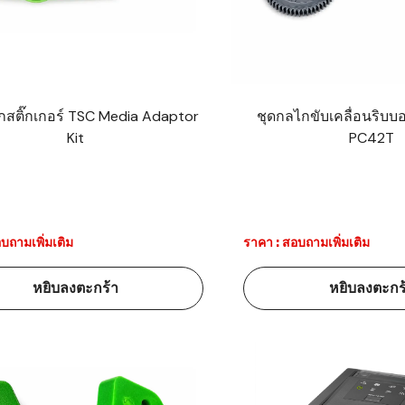
าร์โค้ดคือ
าร์โค้ด
กสติ๊กเกอร์ TSC Media Adaptor
ชุดกลไกขับเคลื่อนริบบ
บาร์โค้ด
Kit
PC42T
ออะไร?
่ชนิด
บถามเพิ่มเติม
ราคา : สอบถามเพิ่มเติม
หยิบลงตะกร้า
หยิบลงตะกร