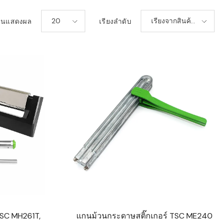
20
เรียงจากสินค้า
วนแสดงผล
เรียงลำดับ
ใหม่-เก่า
 TSC MH261T,
แกนม้วนกระดาษสติ๊กเกอร์ TSC ME240