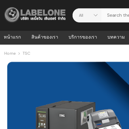
หน้าแรก
สินค้าของเรา
บริการของเรา
บทความ
Home
TSC
ศูนย์รวมบริการ
WMS คืออะ
บริหารคลังส
ดาวน์โหลดไดร์เวอร์
ความผิดพล
สต็อกแบบ R
วีดีโอแนะนำ
ปัญหาคลังสิ
ธุรกิจของคุ
ระบบ WMS
WMS กับ ER
อย่างไร? ท
ต้องใช้ร่วมก