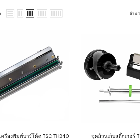
WMS: ธุรกิจ
้อมูลอะไรบ้าง
ล
จำน
้ง
้ดใน
ิเล็กทรอนิกส์
้ดในธุรกิจขน
ติกส์
้ดในธุรกิจ
าปลีก
าร์โค้ดในงาน
ม
้ดใน
มยานยนต์
้ดใน
์เครื่องพิมพ์บาร์โค้ด TSC TH240
ชุดม้วนเก็บสติ๊กเกอร์
สื้อผ้า