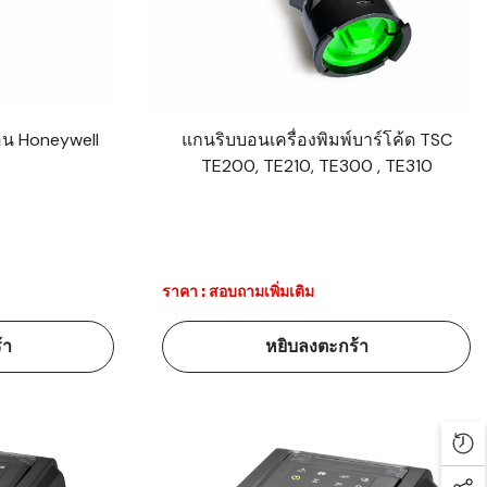
อน Honeywell
แกนริบบอนเครื่องพิมพ์บาร์โค้ด TSC
TE200, TE210, TE300 , TE310
ราคา : สอบถามเพิ่มเติม
้า
หยิบลงตะกร้า
Rec