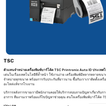
ใช้ Excel คุ
WMS ต่างกั
แบบไหนเหมาะ
กำลังเติบโต
ขั้นตอนกา
WMS ตั้งแต่ร
เก็บ หยิบ แพ
Barcode, R
Mobile Co
TSC
ให้ระบบ WM
อย่างไร
ตัวแทนจำหน่ายเครื่องพิมพ์บาร์โค้ด TSC Printronix Auto ID ประเทศ
เด่นในเรื่องเทคโนโลยีที่ล้ำหน้า ใช้งานง่าย เครื่องพิมพ์มีหลากหลายขนา
WMS สำหรับ
จำหน่ายทุกขนาด พร้อมการรับประกันที่ยาวนาน ซื้อกับเราเราติดตั้งเครื่องพ
ค้าส่ง และ
อะไหล่แท้จากโรงงาน
ลดการหยิบผิ
บริการหลังการขายเรามีพนักงานคอยให้บริการสอบถามปัญหาเกี่ยวกับการใช้
ความเร็วใน
อาการ ทีมงานเราพร้อมแก้ไขปัญหาช่วยคุณ สนใจเครื่องพิมพ์บาร์โค้ด TS
แนะนำ Chec
ประเภท