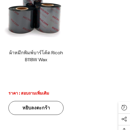
ผ้าหมึกพิมพ์บาร์โค้ด Ricoh
B118W Wax
ราคา : สอบถามเพิ่มเติม
หยิบลงตะกร้า
Re
Soc