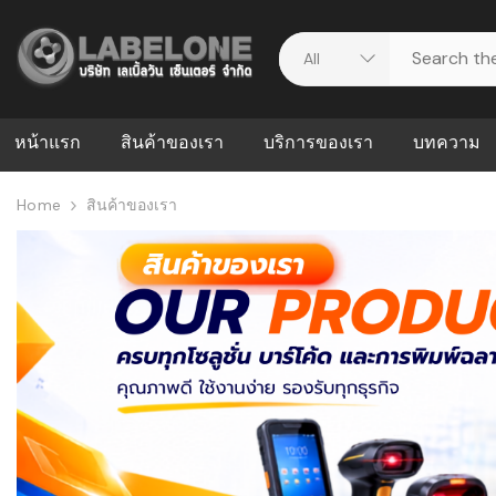
หน้าแรก
สินค้าของเรา
บริการของเรา
บทความ
Home
สินค้าของเรา
ศูนย์รวมบริการ
WMS คืออะ
บริหารคลังส
ดาวน์โหลดไดร์เวอร์
ความผิดพล
สต็อกแบบ R
วีดีโอแนะนำ
ปัญหาคลังสิ
ธุรกิจของคุ
ระบบ WMS
WMS กับ ER
อย่างไร? ท
ต้องใช้ร่วมก