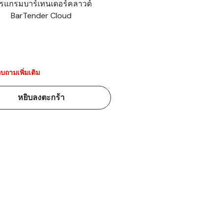
รแกรมบาร์เทนเดอร์คลาวด์
BarTender Cloud
้ดใน
มอาหาร
้ดใน
เคมี
บถามเพิ่มเติม
้ดในด้านการ
หยิบลงตะกร้า
้ดในด้านการ
้ดในคลัง
่องพิมพ์บาร์
บาร์โค้ดคือ