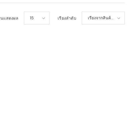
15
เรียงจากสินค้า
วนแสดงผล
เรียงลำดับ
ใหม่-เก่า