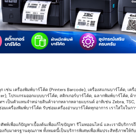
มสต็อก กับใช้
นอย่างไร?
กับธุรกิจที่
รทำงานของ
ับสินค้า จัด
็ก จนถึงจัดส่ง
FID และ
mputer ช่วย
S แม่นยำขึ้น
เช่น เครื่องพิมพ์บาร์โค้ด (Printers Barcode), เครื่องสแกนบาร์โค้ด, เครื
r), โปรแกรมออกแบบบาร์โค้ด, สติกเกอร์บาร์โค้ด, ฉลากพิมพ์บาร์โค้ด, ผ้าหม
ธุรกิจ 3PL,
ทฯ เป็นตัวแทนจำหน่ายสินค้าจากหลากหลายแบรนด์ อาทิเช่น Zebra, TSC, Ho
 E-Commerce:
อมเครื่องพิมพ์บาร์โค้ด รับซ่อมเครื่องอ่านบาร์โค้ดทุกอาการ เราใส่ใจในก
ด เพิ่ม
การจัดส่ง
พื่อแก้ปัญหาเบื้องต้นเพื่อแก้ไขปัญหา รีโมทออนไลน์ และเรามีบริการถึงที
งกับมาตรฐานคุณภาพ ทั้งหมดนี้เป็นบริการพิเศษเพื่อเพิ่มประสิทธิภาพให้กับบร
klist ก่อน