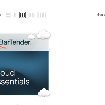
WMS: ธุรกิจ
้อมูลอะไรบ้าง
้ง
ล
จำน
้ดใน
ิเล็กทรอนิกส์
้ดในธุรกิจขน
ติกส์
้ดในธุรกิจ
าปลีก
าร์โค้ดในงาน
ม
้ดใน
มยานยนต์
้ดใน
สื้อผ้า