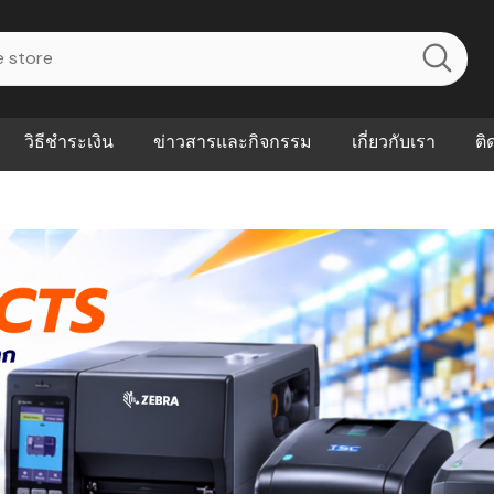
วิธีชำระเงิน
ข่าวสารและกิจกรรม
เกี่ยวกับเรา
ติ
ไร? ระบบ
Abouts
ินค้าที่ช่วยลด
FAQs
าดและควบคุม
eal-time
Our Customer
นค้าที่บอกว่า
ณควรเริ่มใช้
P ต่างกัน
ำไมหลายธุรกิจ
ัน