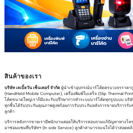
ใช้ Excel คุ
WMS ต่างกั
แบบไหนเหมาะ
กำลังเติบโต
ขั้นตอนกา
WMS ตั้งแต่ร
เก็บ หยิบ แพ
Barcode, R
Mobile Co
สินค้าของเรา
ให้ระบบ WM
อย่างไร
บริษัท เลเบิ้ลวัน เซ็นเตอร์ จำกัด
ผู้นำเข้าอุปกรณ์บาร์โค้ดครบวงจรราคาถูก 
(HandHeld Mobile Computer), เครื่องพิมพ์ใบเสร็จ (Slip Thermal Printe
WMS สำหรับ
โค้ดขนาดใหญ่เราก็มีและรับปรึกษาการทำระบบบาร์โค้ดทุกรูปแบบ บริษั
ค้าส่ง และ
ทุกชิ้นได้รับประกันคุณภาพสูงพร้อมการรับประกันหลังการขายบริการรับซ่
ลดการหยิบผิ
ลูกค้า
ความเร็วใน
บริการหลังการขายเรามีพนักงานค่อยให้บริการสอบถามแก้ปัญหาทางโทรศัพท์เ
มาซ่อมแซมที่บริษัทฯ (In side Service) ลูกค้าสามารถแน่ใจได้ว่าสอดคล้อ
แนะนำ Chec