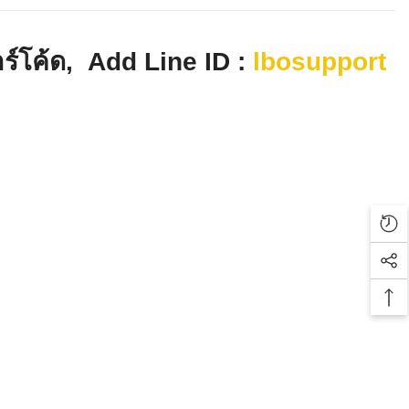
์โค้ด, Add Line ID :
lbosupport
Rec
Soc
Bac