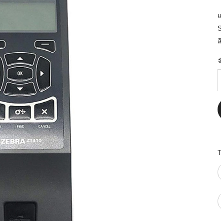
มสต็อก กับใช้
นอย่างไร?
กับธุรกิจที่
ส
รทำงานของ
ับสินค้า จัด
็ก จนถึงจัดส่ง
FID และ
puter ช่วยให้
แม่นยำขึ้น
ธุรกิจ 3PL,
 E-Commerce:
ด เพิ่ม
การจัดส่ง
klist ก่อน