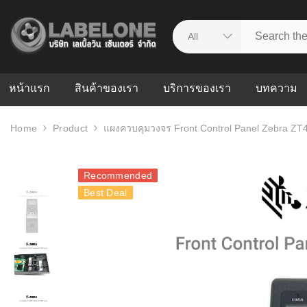
หน้าแรก
สินค้าของเรา
บริการของเรา
บทความ
Home
Product
แผงควบคุมวงจร Front Control Panel Zebra ZT4
ศูนย์รวมบริการ
WMS คืออะ
บริหารคลังส
ดาวน์โหลดไดร์เวอร์
ความผิดพล
Recommended
สต็อกแบบ R
วีดีโอแนะนำ
Best Deal
ปัญหาคลังสิ
ธุรกิจของคุ
ระบบ WMS
WMS กับ ER
อย่างไร? ท
ต้องใช้ร่วมก