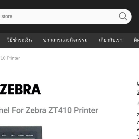
วิธีชำระเงิน
ข่าวสารและกิจกรรม
เกี่ยวกับเรา
ติ
10 Printer
ไร? ระบบ
Abouts
ินค้าที่ช่วยลด
FAQs
าดและควบคุม
eal-time
Our Customer
นค้าที่บอกว่า
ณควรเริ่มใช้
Z
P ต่างกัน
ภ
ำไมหลายธุรกิจ
ัน