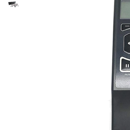
ใช้ Excel คุ
WMS ต่างกั
แบบไหนเหมาะ
กำลังเติบโต
ขั้นตอนกา
WMS ตั้งแต่ร
เก็บ หยิบ แพ
Barcode, R
Mobile Com
ระบบ WMS 
อย่างไร
WMS สำหรับ
ค้าส่ง และ
ลดการหยิบผิ
ความเร็วใน
แนะนำ Chec