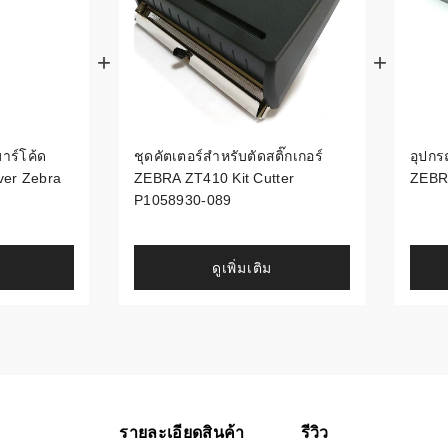
้ดใน
มอาหาร
้ดใน
เคมี
บาร์โค้ด
ชุดคัตเตอร์สำหรับตัดสติ๊กเกอร์
อุปกร
้ดในด้านการ
ver Zebra
ZEBRA ZT410 Kit Cutter
ZEBR
P1058930-089
้ดในด้านการ
ดูเพิ่มเติม
้ดในคลัง
่องพิมพ์บาร์
บาร์โค้ดคือ
รายละเอียดสินค้า
รีวิว