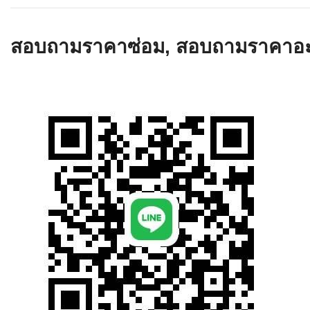
เครื่องอ่านบ
อะไร
สอบถามราคาซ่อม, สอบถามราคาอะไห
ลักษณะของบ
หลักการของ
บาร์โค้ดคื
บาร์โค้ดมีกี