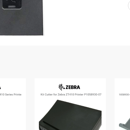
WMS: ธุรกิจ
้อมูลอะไรบ้าง
้ง
้ดใน
ิเล็กทรอนิกส์
้ดในธุรกิจขน
ติกส์
้ดในธุรกิจ
าปลีก
าร์โค้ดในงาน
ม
้ดใน
มยานยนต์
้ดใน
สื้อผ้า