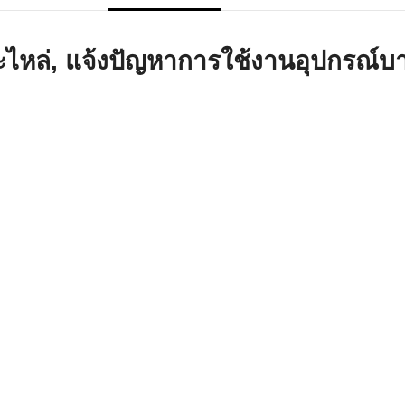
าร์โค้ดคือ
ล่, แจ้งปัญหาการใช้งานอุปกรณ์บาร
าร์โค้ด
บาร์โค้ด
ออะไร?
่ชนิด