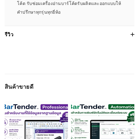
โค้ด รับซ่อมเครื่องอ่านบาร์โค้ดรับผลิตและออกแบบให้
คำปรึกษาทุกรุ่นทุกยี่ห้อ
รีวิว
Based on 0 รีวิว
WRITE A REVIEW
สินค้าขายดี
ชื่อผู้ติดต่อ
อีเมลล์