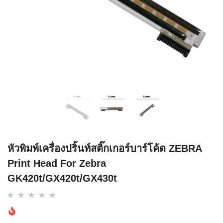
หัวพิมพ์เครื่องปริ้นท์สติ๊กเกอร์บาร์โค้ด ZEBRA
Print Head For Zebra
GK420t/GX420t/GX430t