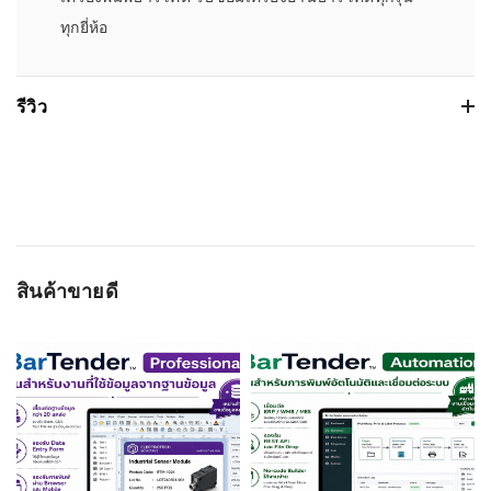
ทุกยี่ห้อ
รีวิว
Based on 0 รีวิว
WRITE A REVIEW
สินค้าขายดี
ชื่อผู้ติดต่อ
อีเมลล์