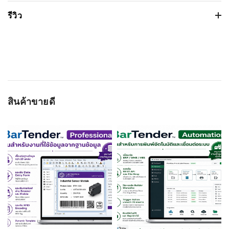
รีวิว
Based on 0 รีวิว
WRITE A REVIEW
สินค้าขายดี
ชื่อผู้ติดต่อ
อีเมลล์
เรทติ่ง