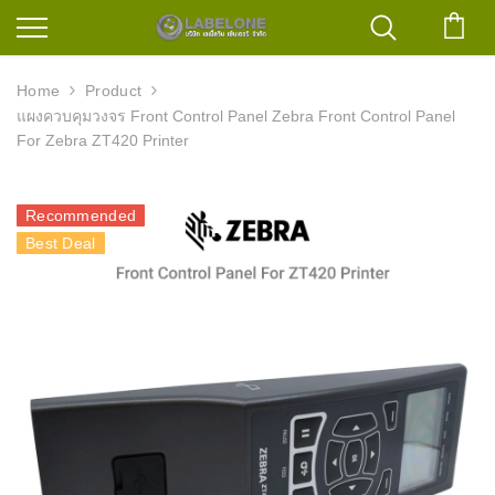
ตะก
Home
Product
แผงควบคุมวงจร Front Control Panel Zebra Front Control Panel
For Zebra ZT420 Printer
Recommended
Best Deal