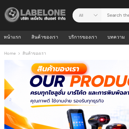
หน้าแรก
สินค้าของเรา
บริการของเรา
บทความ
Home
สินค้าของเรา
ศูนย์รวมบริการ
WMS คืออะ
บริหารคลังส
ดาวน์โหลดไดร์เวอร์
ความผิดพล
สต็อกแบบ R
วีดีโอแนะนำ
ปัญหาคลังสิ
ธุรกิจของคุ
ระบบ WMS
WMS กับ ER
อย่างไร? ท
ต้องใช้ร่วมก