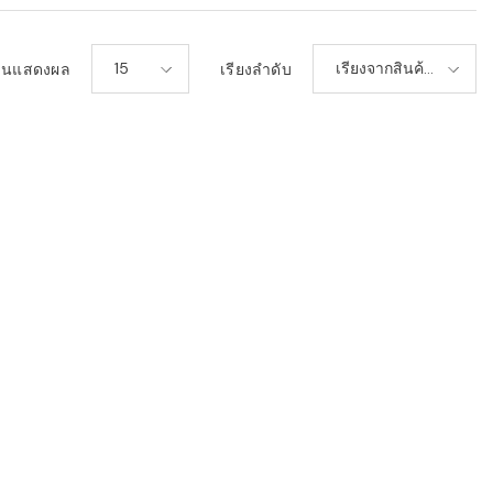
15
เรียงจากสินค้า
วนแสดงผล
เรียงลำดับ
ใหม่-เก่า