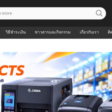
วิธีชำระเงิน
ข่าวสารและกิจกรรม
เกี่ยวกับเรา
ติ
ไร? ระบบ
Abouts
ินค้าที่ช่วยลด
FAQs
าดและควบคุม
eal-time
Our Customer
นค้าที่บอกว่า
ณควรเริ่มใช้
P ต่างกัน
ำไมหลายธุรกิจ
ัน