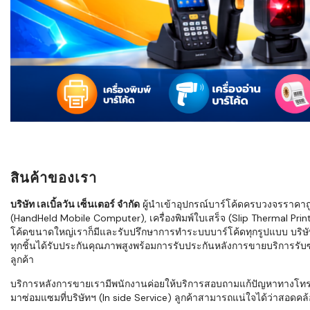
ใช้ Excel คุ
WMS ต่างกั
แบบไหนเหมาะ
กำลังเติบโต
ขั้นตอนกา
WMS ตั้งแต่ร
เก็บ หยิบ แพ
Barcode, R
Mobile Co
สินค้าของเรา
ให้ระบบ WM
อย่างไร
บริษัท เลเบิ้ลวัน เซ็นเตอร์ จำกัด
ผู้นำเข้าอุปกรณ์บาร์โค้ดครบวงจรราคาถูก 
(HandHeld Mobile Computer), เครื่องพิมพ์ใบเสร็จ (Slip Thermal Printe
WMS สำหรับ
โค้ดขนาดใหญ่เราก็มีและรับปรึกษาการทำระบบบาร์โค้ดทุกรูปแบบ บริษั
ค้าส่ง และ
ทุกชิ้นได้รับประกันคุณภาพสูงพร้อมการรับประกันหลังการขายบริการรับซ่
ลดการหยิบผิ
ลูกค้า
ความเร็วใน
บริการหลังการขายเรามีพนักงานค่อยให้บริการสอบถามแก้ปัญหาทางโทรศัพท์เ
มาซ่อมแซมที่บริษัทฯ (In side Service) ลูกค้าสามารถแน่ใจได้ว่าสอดคล้อ
แนะนำ Chec