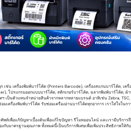
มสต็อก กับใช้
นอย่างไร?
กับธุรกิจที่
รทำงานของ
ับสินค้า จัด
็ก จนถึงจัดส่ง
FID และ
mputer ช่วย
S แม่นยำขึ้น
เช่น เครื่องพิมพ์บาร์โค้ด (Printers Barcode), เครื่องสแกนบาร์โค้ด, เครื
r), โปรแกรมออกแบบบาร์โค้ด, สติกเกอร์บาร์โค้ด, ฉลากพิมพ์บาร์โค้ด, ผ้าหม
ธุรกิจ 3PL,
ทฯ เป็นตัวแทนจำหน่ายสินค้าจากหลากหลายแบรนด์ อาทิเช่น Zebra, TSC, Ho
 E-Commerce:
อมเครื่องพิมพ์บาร์โค้ด รับซ่อมเครื่องอ่านบาร์โค้ดทุกอาการ เราใส่ใจในก
ด เพิ่ม
การจัดส่ง
พื่อแก้ปัญหาเบื้องต้นเพื่อแก้ไขปัญหา รีโมทออนไลน์ และเรามีบริการถึงที
งกับมาตรฐานคุณภาพ ทั้งหมดนี้เป็นบริการพิเศษเพื่อเพิ่มประสิทธิภาพให้กับบร
klist ก่อน