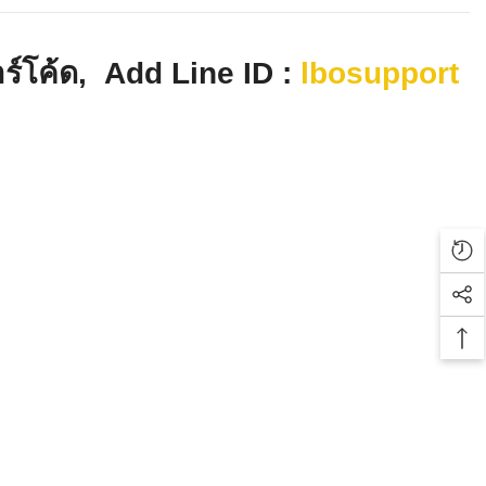
์โค้ด, Add Line ID :
lbosupport
Rec
Soc
Bac