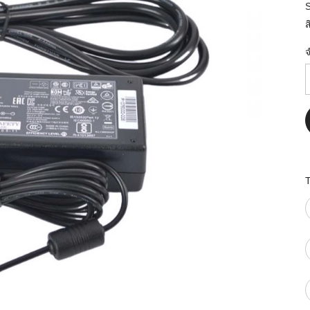
มสต็อก กับใช้
ส
นอย่างไร?
กับธุรกิจที่
รทำงานของ
ับสินค้า จัด
็ก จนถึงจัดส่ง
FID และ
puter ช่วยให้
แม่นยำขึ้น
ธุรกิจ 3PL,
 E-Commerce:
ด เพิ่ม
การจัดส่ง
klist ก่อน