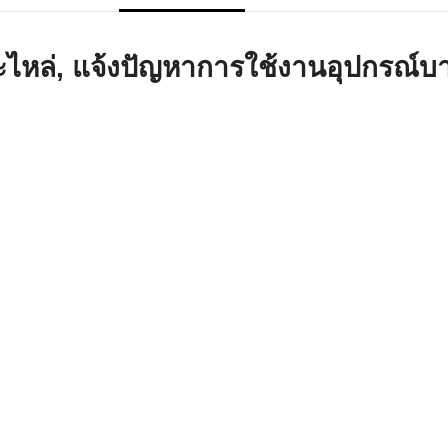
าร์โค้ดคือ
ล่, แจ้งปัญหาการใช้งานอุปกรณ์บาร
าร์โค้ด
บาร์โค้ด
ออะไร?
่ชนิด