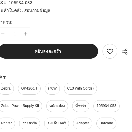
SKU:
105934-053
ินค้าในคลัง:
สอบถามข้อมูล
จำนวน:
สนใจสิ้นค้านี้
หยิบลงตะกร้า
Tag:
Zebra
GK420d/t
(70W
C13 With Cords)
Zebra Power Supply Kit
หม้อแปลง
ที่ชาร์จ
105934-053
Printer
สายชาร์จ
อะแด๊ปเตอร์
Adapter
Barcode