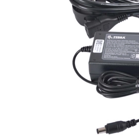
ใช้ Excel คุ
WMS ต่างกั
แบบไหนเหมาะ
กำลังเติบโต
ขั้นตอนกา
WMS ตั้งแต่ร
เก็บ หยิบ แพ
Barcode, R
Mobile Com
ระบบ WMS 
อย่างไร
WMS สำหรับ
ค้าส่ง และ
ลดการหยิบผิ
ความเร็วใน
แนะนำ Chec