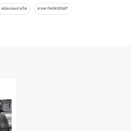
หม้อแปลงจ่ายไฟ
สายชาร์จGK420d/t