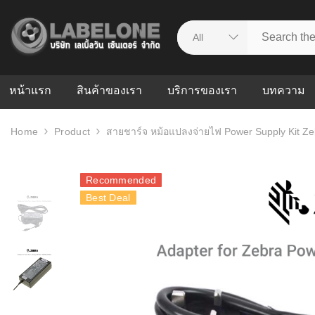
หน้าแรก
สินค้าของเรา
บริการของเรา
บทความ
Home
Product
สายชาร์จ หม้อแปลงจ่ายไฟ Power Supply Kit Ze
ศูนย์รวมบริการ
WMS คืออะ
บริหารคลังส
ดาวน์โหลดไดร์เวอร์
ความผิดพล
Recommended
สต็อกแบบ R
วีดีโอแนะนำ
Best Deal
ปัญหาคลังสิ
ธุรกิจของคุ
ระบบ WMS
WMS กับ ER
อย่างไร? ท
ต้องใช้ร่วมก