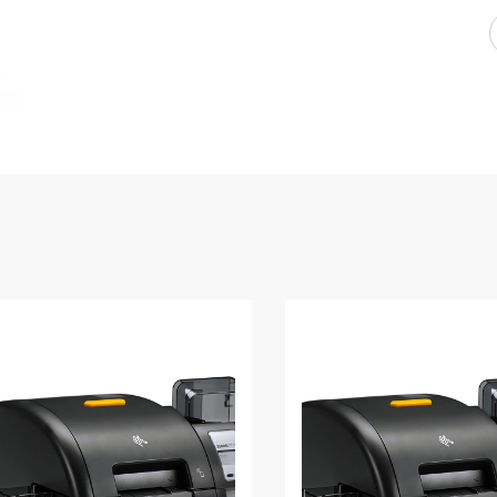
WMS: ธุรกิจ
้อมูลอะไรบ้าง
้ง
้ดใน
ิเล็กทรอนิกส์
้ดในธุรกิจขน
ติกส์
้ดในธุรกิจ
าปลีก
าร์โค้ดในงาน
ม
้ดใน
มยานยนต์
้ดใน
สื้อผ้า