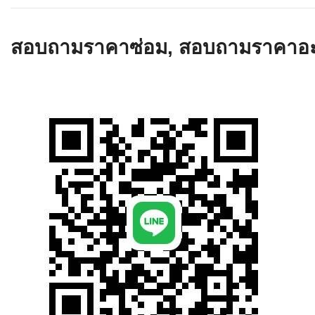
เครื่องอ่านบ
อะไร
สอบถามราคาซ่อม, สอบถามราคาอะไห
ลักษณะของบ
หลักการของ
บาร์โค้ดคื
บาร์โค้ดมีกี