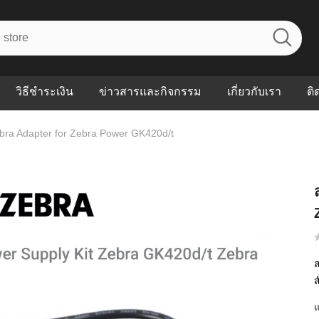
วิธีชำระเงิน
ข่าวสารและกิจกรรม
เกี่ยวกับเรา
ติ
bra Adapter for Zebra Power GK420d/t
ไร? ระบบ
Abouts
ินค้าที่ช่วยลด
FAQs
าดและควบคุม
eal-time
Our Customer
นค้าที่บอกว่า
ณควรเริ่มใช้
P ต่างกัน
ส
ำไมหลายธุรกิจ
ัน