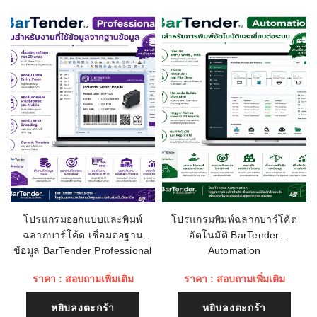
ชื่อผู้ติดต่อ
ความสามารถในการอ่านบาร์
RFID/1D/2D
โค้ด:
ทดสอบการตกพื้นคอนกรีต:
5 ฟุต/1.5 ม.
อีเมลล์
ระบบป้องกันไฟฟ้าสถิตย์ (ESD):
15 kV
ระดับการป้องกัน:
IP54
การเชื่อมต่อ:
USB-C, Bluetooth 5.3, Wi-Fi
เรทติ่ง
6
ชื่อหัวข้อรีวิว
โปรแกรมออกแบบและพิมพ์
โปรแกรมพิมพ์ฉลากบาร์โค้ด
ฉลากบาร์โค้ด เชื่อมต่อฐาน
อัตโนมัติ BarTender
เนื้อหา (1500)
ข้อมูล BarTender Professional
Automation
ราคา : สอบถามเพิ่มเติม
ราคา : สอบถามเพิ่มเติม
หยิบลงตะกร้า
หยิบลงตะกร้า