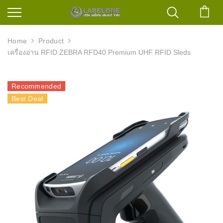
ตะก
Home
Product
เครื่องอ่าน RFID ZEBRA RFD40 Premium UHF RFID Sleds
Recommended
Best Deal