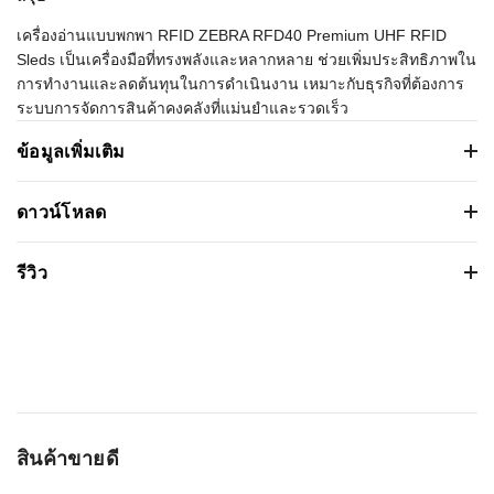
เครื่องอ่านแบบพกพา RFID ZEBRA RFD40 Premium UHF RFID
Sleds เป็นเครื่องมือที่ทรงพลังและหลากหลาย ช่วยเพิ่มประสิทธิภาพใน
การทำงานและลดต้นทุนในการดำเนินงาน เหมาะกับธุรกิจที่ต้องการ
ระบบการจัดการสินค้าคงคลังที่แม่นยำและรวดเร็ว
ข้อมูลเพิ่มเติม
เครื่องอ่าน RFID ZEBRA RFD40 Premium
ดาวน์โหลด
UHF RFID Sleds
รายละเอียด RFID RFD40
รีวิว
คุณสมบัติ
รายละเอียด
เวอร์ชั่น:
ขนาดไฟล์: 314.993 Kb
ชนิดหัวอ่าน:
อ่านโดยวิธีจับภาพ
Based on 0 รีวิว
วันที่วางจำหน่าย: 2024-10-30
ความเร็วในการอ่านสูงสุด:
1,300 ครั้ง/วินาที
ระบบปฏิบัติการ:
ความยาวในการอ่าน:
19.7+ ฟุต/ 6+ ม.
WRITE A REVIEW
สินค้าขายดี
หน้ากว้างในการอ่าน:
1280 x 960 พิกเซล