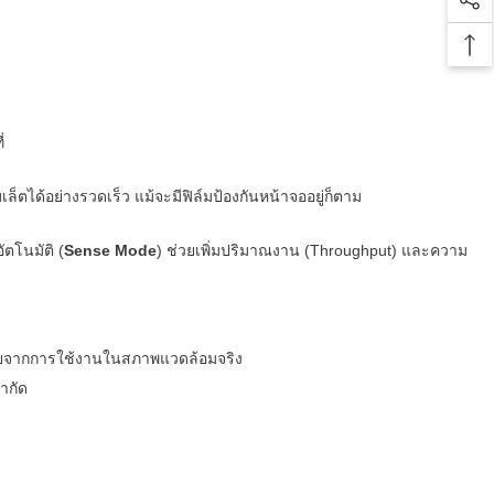
Soc
Bac
่
็ตได้อย่างรวดเร็ว แม้จะมีฟิล์มป้องกันหน้าจออยู่ก็ตาม
ตโนมัติ (
Sense Mode
) ช่วยเพิ่มปริมาณงาน (Throughput) และความ
หายจากการใช้งานในสภาพแวดล้อมจริง
ำกัด