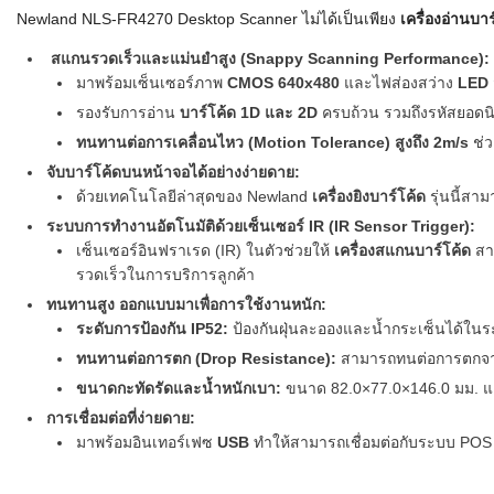
Newland NLS-FR4270 Desktop Scanner ไม่ได้เป็นเพียง
เครื่องอ่านบาร
สแกนรวดเร็วและแม่นยำสูง (Snappy Scanning Performance):
มาพร้อมเซ็นเซอร์ภาพ
CMOS 640x480
และไฟส่องสว่าง
LED 
รองรับการอ่าน
บาร์โค้ด 1D และ 2D
ครบถ้วน รวมถึงรหัสยอดน
ทนทานต่อการเคลื่อนไหว (Motion Tolerance) สูงถึง 2m/s
ช่ว
จับบาร์โค้ดบนหน้าจอได้อย่างง่ายดาย:
ด้วยเทคโนโลยีล่าสุดของ Newland
เครื่องยิงบาร์โค้ด
รุ่นนี้สา
ระบบการทำงานอัตโนมัติด้วยเซ็นเซอร์ IR (IR Sensor Trigger):
เซ็นเซอร์อินฟราเรด (IR) ในตัวช่วยให้
เครื่องสแกนบาร์โค้ด
สาม
รวดเร็วในการบริการลูกค้า
ทนทานสูง ออกแบบมาเพื่อการใช้งานหนัก:
ระดับการป้องกัน IP52:
ป้องกันฝุ่นละอองและน้ำกระเซ็นได้ในระด
ทนทานต่อการตก (Drop Resistance):
สามารถทนต่อการตกจ
ขนาดกะทัดรัดและน้ำหนักเบา:
ขนาด 82.0×77.0×146.0 มม. และน้
การเชื่อมต่อที่ง่ายดาย:
มาพร้อมอินเทอร์เฟซ
USB
ทำให้สามารถเชื่อมต่อกับระบบ POS ห