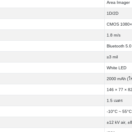
Area Imager
1D/2D
CMOS 1080×
1.8 m/s
Bluetooth 5.0
≥3 mil
White LED
2000 mAh (ใช้
146 × 77 × 
1.5 เมตร
-10°C ~ 55°C
±12 kV air, ±