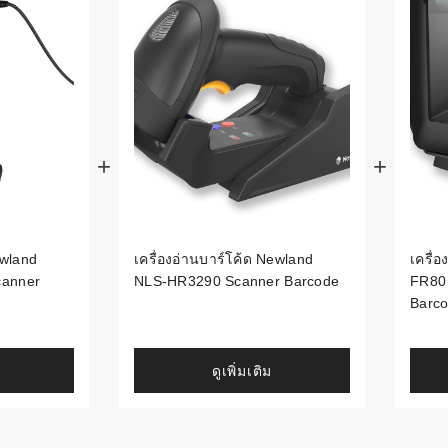
้ดใน
มอาหาร
้ดใน
เคมี
้ดในด้านการ
้ดในด้านการ
ewland
เครื่องอ่านบาร์โค้ด Newland
เครื่
anner
NLS-HR3290 Scanner Barcode
FR80
้ดในคลัง
Barc
่องพิมพ์บาร์
ดูเพิ่มเติม
บาร์โค้ดคือ