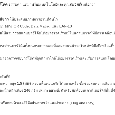
์โค้ด
ธรรมดา แต่มาพร้อมเทคโนโลยีและคุณสมบัติที่เหนือกว่า:
สีขาว
ให้ประสิทธิภาพการอ่านที่ฉับไว
ิยมอย่าง QR Code, Data Matrix, และ EAN-13
ยให้สามารถสแกนบาร์โค้ดได้อย่างรวดเร็วแม้ในสถานการณ์ที่มีการเคลื่อนที
มารถอ่านบาร์โค้ดทั้งบนกระดาษและที่แสดงบนหน้าจอโทรศัพท์มือถือหรือแท็บเล
ารถตรวจจับบาร์โค้ดที่ถูกนำมาใกล้ได้อย่างรวดเร็วและเริ่มการสแกนโดยอั
ับที่ดี
ากความสูง
1.5 เมตร
ลงบนพื้นคอนกรีตได้หลายครั้ง ซึ่งช่วยลดความเสีย
ำหนักเพียง 246 กรัม เหมาะอย่างยิ่งสำหรับติดตั้งบนเคาน์เตอร์ที่มีพื้นที่จ
รือคอมพิวเตอร์ได้อย่างรวดเร็วและง่ายดาย (Plug and Play)