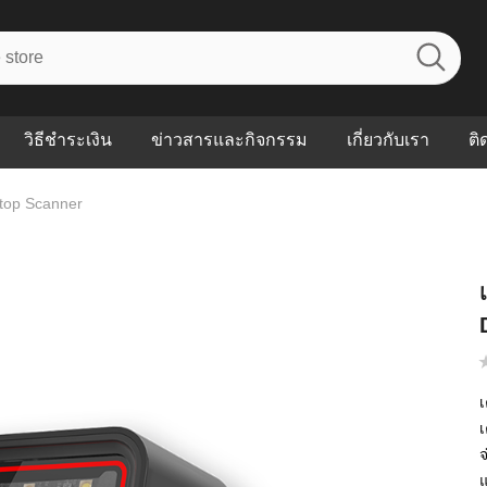
วิธีชำระเงิน
ข่าวสารและกิจกรรม
เกี่ยวกับเรา
ติ
ktop Scanner
ไร? ระบบ
Abouts
ินค้าที่ช่วยลด
FAQs
าดและควบคุม
eal-time
Our Customer
นค้าที่บอกว่า
ณควรเริ่มใช้
P ต่างกัน
เ
ำไมหลายธุรกิจ
ัน
แ