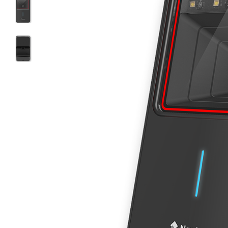
ใช้ Excel คุ
WMS ต่างกั
แบบไหนเหมาะ
กำลังเติบโต
ขั้นตอนกา
WMS ตั้งแต่ร
เก็บ หยิบ แพ
Barcode, R
Mobile Com
ระบบ WMS 
อย่างไร
WMS สำหรับ
ค้าส่ง และ
ลดการหยิบผิ
ความเร็วใน
แนะนำ Chec