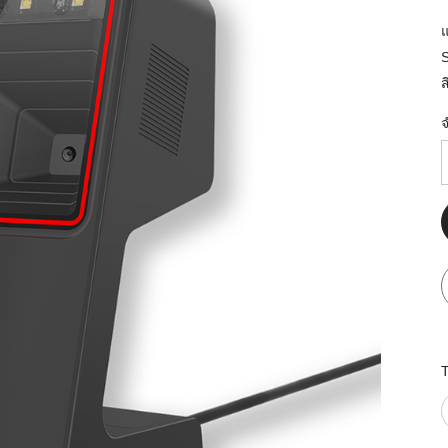
มสต็อก กับใช้
นอย่างไร?
กับธุรกิจที่
ส
รทำงานของ
ับสินค้า จัด
็ก จนถึงจัดส่ง
FID และ
puter ช่วยให้
แม่นยำขึ้น
ธุรกิจ 3PL,
 E-Commerce:
ด เพิ่ม
การจัดส่ง
klist ก่อน