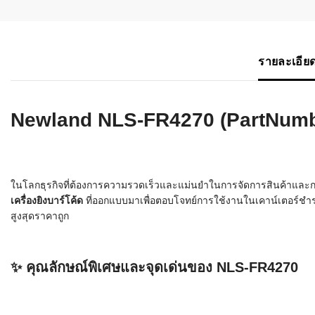
เครื่องอ่านบ
อะไร
รายละเอียด
ลักษณะของบ
หลักการของ
Newland NLS-FR4270 (PartNumb
บาร์โค้ดคื
บาร์โค้ดมีกี
ในโลกธุรกิจที่ต้องการความรวดเร็วและแม่นยำในการจัดการสินค้าและก
เครื่องยิงบาร์โค้ด
ที่ออกแบบมาเพื่อตอบโจทย์การใช้งานในเคาน์เตอร์ชำระเ
สูงสุดราคาถูก
✨ คุณลักษณ์พิเศษและจุดเด่นของ NLS-FR4270