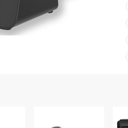
WMS: ธุรกิจ
้อมูลอะไรบ้าง
้ง
้ดใน
ิเล็กทรอนิกส์
้ดในธุรกิจขน
ติกส์
้ดในธุรกิจ
าปลีก
าร์โค้ดในงาน
ม
้ดใน
มยานยนต์
้ดใน
สื้อผ้า