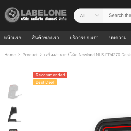
หน้าแรก
สินค้าของเรา
บริการของเรา
บทความ
Home
Product
เครื่องอ่านบาร์โค้ด Newland NLS-FR4270 Des
ศูนย์รวมบริการ
WMS คืออะ
บริหารคลังส
ดาวน์โหลดไดร์เวอร์
ความผิดพล
Recommended
สต็อกแบบ R
วีดีโอแนะนำ
Best Deal
ปัญหาคลังสิ
ธุรกิจของคุ
ระบบ WMS
WMS กับ ER
อย่างไร? ท
ต้องใช้ร่วมก