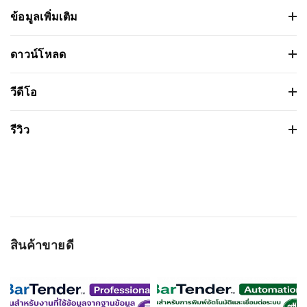
ข้อมูลเพิ่มเติม
เครื่องอ่านบาร์โค้ดไร้สาย Newland NLS-
ดาวน์โหลด
FR4280-BT Desktop Scanner
เวอร์ชั่น:
วีดีโอ
ขนาดไฟล์: 552.978 Kb
คุณสมบัติ
รายละเอียด
วันที่วางจำหน่าย: 2023-11-16
รีวิว
ชนิดหัวอ่าน:
Area Imager
ระบบปฏิบัติการ:
ความเร็วใน
1.8m/s
การอ่านสูงสุด:
Based on 0 รีวิว
ความยาวใน
≥3mil
การอ่าน:
WRITE A REVIEW
หน้ากว้างใน
EAN-13 : 10mm-130mm (13mil) Code 39 :
สินค้าขายดี
การอ่าน:
35mm-80mm (5mil) QR Code : 15mm-110mm
ชื่อผู้ติดต่อ
(15mil)
ความสามารถ
1D และ 2D