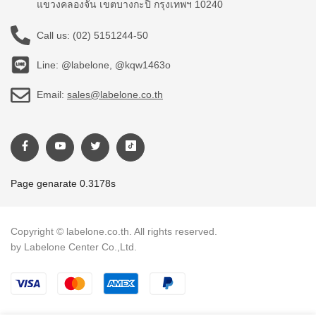
แขวงคลองจั่น เขตบางกะปิ กรุงเทพฯ 10240
Call us:
(02) 5151244-50
Line: @labelone, @kqw1463o
Email:
sales@labelone.co.th
Page genarate 0.3178s
Copyright © labelone.co.th. All rights reserved.
by Labelone Center Co.,Ltd.
Payment methods