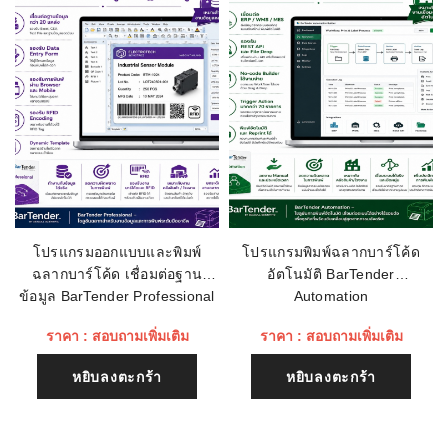
ในการอ่านบาร์
โค้ด:
อีเมลล์
ทดสอบการตก
1.5 เมตร (4.9ฟุต)
พื้นคอนกรีต:
ระบบป้องกัน
±12 KV (air discharge); ±8 KV (contact
เรทติ่ง
ไฟฟ้าสถิตย์
discharge
(ESD):
ชื่อหัวข้อรีวิว
ระดับการ
IP52
ป้องกัน:
โปรแกรมออกแบบและพิมพ์
โปรแกรมพิมพ์ฉลากบาร์โค้ด
การเชื่อมต่อ:
Bluetooth
ฉลากบาร์โค้ด เชื่อมต่อฐาน
อัตโนมัติ BarTender
เนื้อหา (1500)
ข้อมูล BarTender Professional
Automation
ราคา : สอบถามเพิ่มเติม
ราคา : สอบถามเพิ่มเติม
หยิบลงตะกร้า
หยิบลงตะกร้า