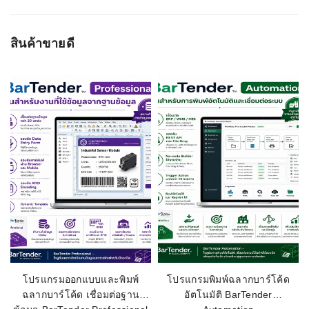
ความยาวในการอ่าน:
15-450 mm
WRITE A REVIEW
สินค้าขายดี
หน้ากว้างในการอ่าน:
1280 x 800 pixel array
ชื่อผู้ติดต่อ
ความสามารถในการอ่านบาร์โค้ด:
1D, 2D
ทดสอบการตกพื้นคอนกรีต:
301.5 เมตร(5ฟตุ )
ระบบป้องกันไฟฟ้าสถิตย์ (ESD):
-
อีเมลล์
ระดับการป้องกัน:
IP42
การเชื่อมต่อ:
USB
เรทติ่ง
ชื่อหัวข้อรีวิว
โปรแกรมออกแบบและพิมพ์
โปรแกรมพิมพ์ฉลากบาร์โค้ด
ฉลากบาร์โค้ด เชื่อมต่อฐาน
อัตโนมัติ BarTender
เนื้อหา (1500)