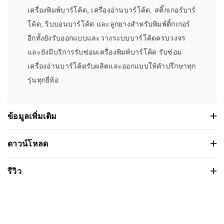
เครื่องพิมพ์บาร์โค้ด, เครื่องอ่านบาร์โค้ด, สติ๊กเกอร์บาร์
โค้ด, ริบบอนบาร์โค้ด และลูกยางสำหรับพิมพ์ติ้กเกอร์
อีกทั้งยังรับออกแบบและวางระบบบาร์โค้ดครบวงจร
และยังมีบริการรับซ่อมเครื่องพิมพ์บาร์โค้ด รับซ่อม
เครื่องอ่านบาร์โค้ดรับผลิตและออกแบบให้คำปรึกษาทุก
รุ่นทุกยี่ห้อ
ข้อมูลเพิ่มเติม
เครื่องอ่านบาร์โค้ด Honeywell Youjie HH660
ดาวน์โหลด
Scanner Barcode
เวอร์ชั่น:
รีวิว
ขนาดไฟล์: 242.763 Kb
คุณสมบัติ
รายละเอียด
วันที่วางจำหน่าย: 2017-11-06
ชนิดหัวอ่าน:
Linear Imager
ระบบปฏิบัติการ:
Based on 0 รีวิว
ความเร็วในการอ่านสูงสุด:
100 ครั้ง/วินาที