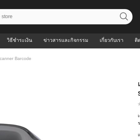
วิธีชำระเงิน
ข่าวสารและกิจกรรม
เกี่ยวกับเรา
ติ
Scanner Barcode
ไร? ระบบ
Abouts
ินค้าที่ช่วยลด
FAQs
าดและควบคุม
eal-time
Our Customer
นค้าที่บอกว่า
ณควรเริ่มใช้
เ
P ต่างกัน
ำไมหลายธุรกิจ
ัน