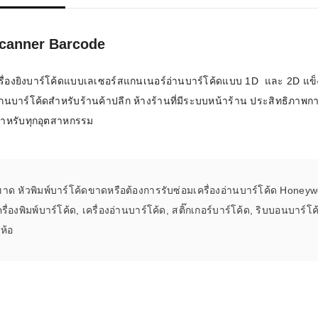
าร์โค้ดคือ
 Scanner Barcode
าร์โค้ด
ครื่องยิงบาร์โค้ดแบบเลเซอร์สแกนเนอร์อ่านบาร์โค้ดแบบ 1D และ 2D แ
บาร์โค้ด
บาร์โค้ดสำหรับร้านค้าปลีก ห้างร้านที่มีระบบหน้าร้าน ประสิทธิภาพกา
สำหรับทุกอุตสาหกรรม
ออะไร?
่ชนิด
ขาด หัวพิมพ์บาร์โค้ดขาดหรือต้องการรับซ่อมเครื่องอ่านบาร์โค้ด Honey
ครื่องพิมพ์บาร์โค้ด, เครื่องอ่านบาร์โค้ด, สติ๊กเกอร์บาร์โค้ด, ริบบอนบ
่ห้อ