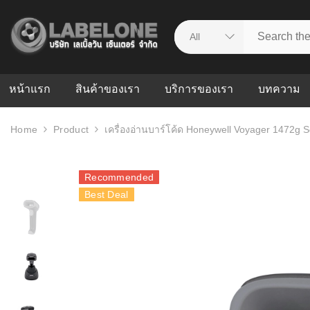
หน้าแรก
สินค้าของเรา
บริการของเรา
บทความ
Home
Product
เครื่องอ่านบาร์โค้ด Honeywell Voyager 1472g 
ศูนย์รวมบริการ
WMS คืออะ
บริหารคลังส
ดาวน์โหลดไดร์เวอร์
ความผิดพล
Recommended
สต็อกแบบ R
วีดีโอแนะนำ
Best Deal
ปัญหาคลังสิ
ธุรกิจของคุ
ระบบ WMS
WMS กับ ER
อย่างไร? ท
ต้องใช้ร่วมก