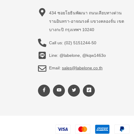
434 ซอยโยธินพัฒนา ถนนเลียบทางด่วน
รามอินทรา-อาจณรงค์ แขวงคลองจั่น เขต
บางกะปิ กรุงเทพฯ 10240
Call us:
(02) 5151244-50
Line: @labelone, @kqw1463o
Email:
sales@labelone.co.th