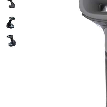
ใช้ Excel คุ
WMS ต่างกั
แบบไหนเหมาะ
กำลังเติบโต
ขั้นตอนกา
WMS ตั้งแต่ร
เก็บ หยิบ แพ
Barcode, R
Mobile Com
ระบบ WMS 
อย่างไร
WMS สำหรับ
ค้าส่ง และ
ลดการหยิบผิ
ความเร็วใน
แนะนำ Chec