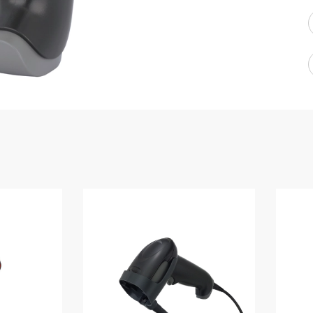
WMS: ธุรกิจ
้อมูลอะไรบ้าง
้ง
้ดใน
ิเล็กทรอนิกส์
้ดในธุรกิจขน
ติกส์
้ดในธุรกิจ
าปลีก
าร์โค้ดในงาน
ม
้ดใน
มยานยนต์
้ดใน
สื้อผ้า