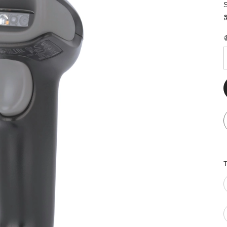
มสต็อก กับใช้
ส
นอย่างไร?
กับธุรกิจที่
รทำงานของ
ับสินค้า จัด
็ก จนถึงจัดส่ง
FID และ
puter ช่วยให้
แม่นยำขึ้น
ธุรกิจ 3PL,
 E-Commerce:
ด เพิ่ม
การจัดส่ง
klist ก่อน