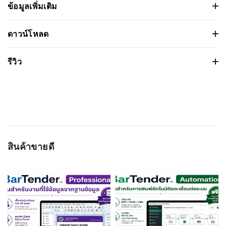
ข้อมูลเพิ่มเติม
เครื่องพิมพ์บาร์โค้ด GoDEX RT700x Printer
ดาวน์โหลด
Barcode
เวอร์ชั่น:
รีวิว
ขนาดไฟล์: 2.240209Mb
คุณสมบัติ
รายละเอียด
วันที่วางจำหน่าย: 2017-07-25
ชนิดหัวพิมพ์:
ถ่ายโอนความร้อนผ่านผ้าหมึกและโดยตรง
ระบบปฏิบัติการ:
Based on 0 รีวิว
ความเร็วในการพิมพ์
7 นิ้วต่อวินาที
สูงสุด:
ความยาวในการ
Min. 0.16” (4 mm); Max. 68” (1727 mm)
WRITE A REVIEW
สินค้าขายดี
พิมพ์:
ชื่อผู้ติดต่อ
หน้ากว้างในการ
4.25 นิ้ว (108มม.)
พิมพ์:
Ram (หน่วยความ
8MB Flash (4MB for user storage) /
จำหลัก):
16MB SDRAM
อีเมลล์