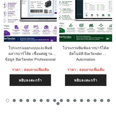
การเชื่อมต่อ:
Serial RS232, USB, and Ethernet 10/100
ความละเอียดในการ
203dpi
พิมพ์:
เรทติ่ง
ชื่อหัวข้อรีวิว
โปรแกรมออกแบบและพิมพ์
โปรแกรมพิมพ์ฉลากบาร์โค้ด
ฉลากบาร์โค้ด เชื่อมต่อฐาน
อัตโนมัติ BarTender
เนื้อหา (1500)
ข้อมูล BarTender Professional
Automation
ราคา : สอบถามเพิ่มเติม
ราคา : สอบถามเพิ่มเติม
หยิบลงตะกร้า
หยิบลงตะกร้า