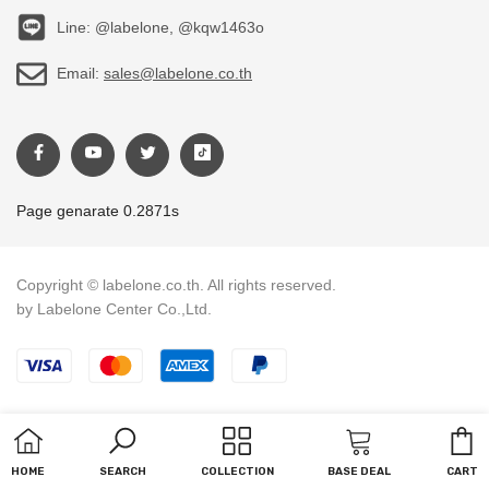
Line: @labelone, @kqw1463o
Email:
sales@labelone.co.th
Page genarate 0.2871s
Copyright © labelone.co.th. All rights reserved.
by Labelone Center Co.,Ltd.
Payment methods
C
HOME
SEARCH
COLLECTION
BASE DEAL
CART