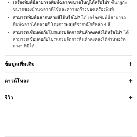
เครื่องพิมพ์นี้สามารถพิมพ์ฉลากขนาดใหญ่ได้หรือไม่?
ขึ้นอยู่กับ
ขนาดของม้วนฉลากที่ใช้และความกว้างของเครื่องพิมพ์
สามารถพิมพ์ฉลากหลายสีได้หรือไม่?
ได้ เครื่องพิมพ์นี้สามารถ
พิมพ์ฉลากได้หลายสี โดยการผสมสีจากหมึกสีหลัก 4 สี
สามารถเชื่อมต่อกับโปรแกรมจัดการสินค้าคงคลังได้หรือไม่?
ได้
สามารถเชื่อมต่อกับโปรแกรมจัดการสินค้าคงคลังได้ผ่านพอร์ต
ต่างๆ ที่มีให้
ข้อมูลเพิ่มเติม
เครื่องพิมพ์ฉลากบาร์โค้ดสี Epson ColorWorks
ดาวน์โหลด
C4050 On-Demand Colour Label Printer
เวอร์ชั่น:
รีวิว
ขนาดไฟล์: 19.694898Mb
คุณสมบัติ
รายละเอียด
วันที่วางจำหน่าย: 2024-09-23
ชนิดหัวอ่าน:
Inkjet Colour
ระบบปฏิบัติการ:
Based on 0 รีวิว
ความเร็วในการ
Max Speed (300x600dpi)
อ่านสูงสุด: