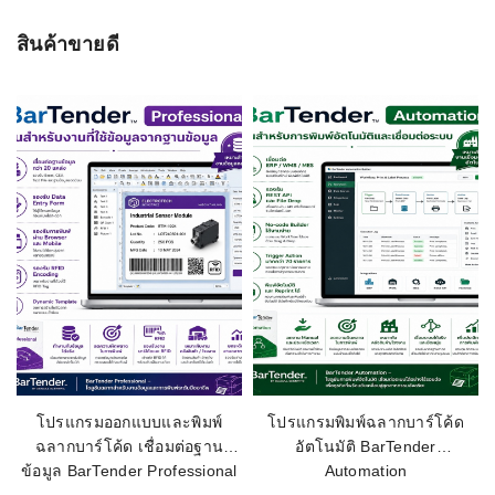
หน้ากว้างในการ
108 มิลลิเมตร
WRITE A REVIEW
สินค้าขายดี
อ่าน:
ชื่อผู้ติดต่อ
การเชื่อมต่อ:
USB 2.0, Ethernet, 10/100 Mbps, Wi-Fi
(สำหรับอุปกรณ์เสริม)
ความละเอียดใน
1200 x 1200 dpi
การพิมพ์:
อีเมลล์
เรทติ่ง
ชื่อหัวข้อรีวิว
โปรแกรมออกแบบและพิมพ์
โปรแกรมพิมพ์ฉลากบาร์โค้ด
ฉลากบาร์โค้ด เชื่อมต่อฐาน
อัตโนมัติ BarTender
เนื้อหา (1500)
ข้อมูล BarTender Professional
Automation