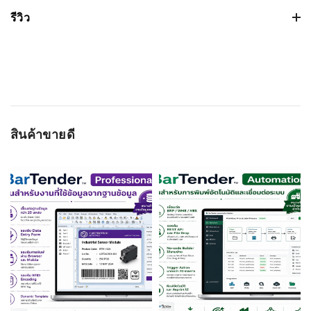
เวอร์ชั่น:
รีวิว
ขนาดไฟล์: 1.252115Mb
วันที่วางจำหน่าย: 2016-06-22
ระบบปฏิบัติการ:
Based on 0 รีวิว
WRITE A REVIEW
สินค้าขายดี
เวอร์ชั่น:
ขนาดไฟล์: 126.474694Mb
ชื่อผู้ติดต่อ
วันที่วางจำหน่าย: 2016-06-23
ระบบปฏิบัติการ:
อีเมลล์
ลิงค์ดาวน์โหลด
เรทติ่ง