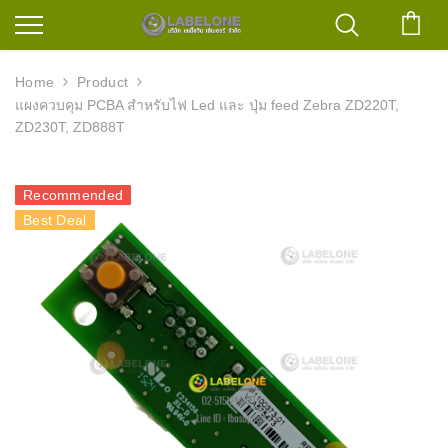
ตะก
Home
Product
แผงควบคุม PCBA สำหรับไฟ Led และ ปุ่ม feed Zebra ZD220T,
ZD230T, ZD888T
Recommended
Best Deal