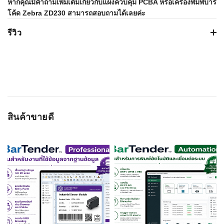
หากคุณมีคำถามเพิ่มเติมเกี่ยวกับแผงควบคุม PCBA หรือเครื่องพิมพ์บาร์
โค้ด Zebra ZD230 สามารถสอบถามได้เลยค่ะ
รีวิว
Based on 0 รีวิว
WRITE A REVIEW
สินค้าขายดี
ชื่อผู้ติดต่อ
อีเมลล์