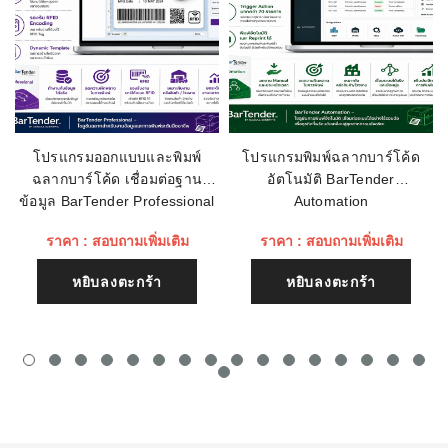
การส่งผ่านข้อมูล:
WLAN (WiFi), WPAN (Bluetooth)
เรทติ่ง
รองรับระบบ
GSM/GPRS/EDGE: 850/900/1800/1900
สัญญาณ:
ชื่อหัวข้อรีวิว
การใช้พลังงาน:
Li-Ion: 3.6V, 7000mAh
ปุ่มกด:
58 Key Alpha-Numeric
โปรแกรมออกแบบและพิมพ์
โปรแกรมพิมพ์ฉลากบาร์โค้ด
ฉลากบาร์โค้ด เชื่อมต่อฐาน
อัตโนมัติ BarTender
เนื้อหา (1500)
ขนาด (สูง x กว้าง x
9.4 in. L x 3.5 in. W x 7.4 in. H 240 mm L
ข้อมูล BarTender Professional
Automation
หนา):
x 88 mm W x 189 mm H
ราคา : สอบถามเพิ่มเติม
ราคา : สอบถามเพิ่มเติม
ทดสอบการตกพื้น
3.3 ft. (1m) tumbles
คอนกรีต:
หยิบลงตะกร้า
หยิบลงตะกร้า
ทำงานภายใต้
-4°F to 122°F/-20°C to +50°C,
อุณหภูมิ (ร้อน,เย็น):
ระบบป้องกันไฟฟ้า
+/-15kVdc
สถิตย์ (ESD):
ระดับการป้องกัน:
IP67 and IP65