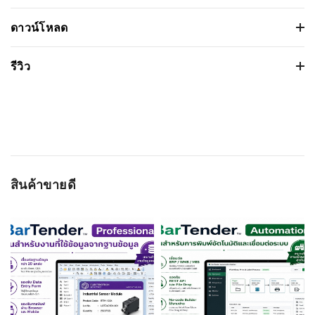
เครื่องอ่านบาร์โค้ดมือถือ Zebra MC9300
ดาวน์โหลด
Mobile Touch Computer
เครื่องอ่านบาร์โค้ดมือถือ Zebra MC9300 Mobile Touch Computer
รีวิว
คุณสมบัติ
รายละเอียด
เวอร์ชั่น:
ขนาดไฟล์: 251.2 Kb
ชนิดหัวอ่าน:
Imager
Based on 0 รีวิว
วันที่วางจำหน่าย: 2023-07-26
ความสามารถในการ
1D, 2D
ระบบปฏิบัติการ:
อ่านบาร์โค้ด:
OS (ระบบปฏิบัติ
Android 14
WRITE A REVIEW
สินค้าขายดี
การ):
ชื่อผู้ติดต่อ
CPU (หน่วยประมวล
Qualcomm Snapdragon™ 660 octa-core,
ผลกลาง):
2.2 GHz
Ram (หน่วยความ
4 GB RAM/32 GB Flash pSLC
จำหลัก):
อีเมลล์
หน้าจอแสดงผล:
4.3 in. WVGA (800 x 480)