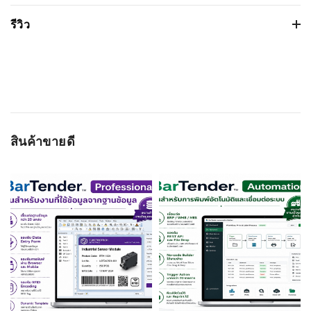
Touch Computer
เวอร์ชั่น:
รีวิว
ขนาดไฟล์: 791.095 Kb
คุณสมบัติ
รายละเอียด
วันที่วางจำหน่าย: 2023-08-10
ชนิดหัวอ่าน:
Imager
ระบบปฏิบัติการ:
Based on 0 รีวิว
ความสามารถในการอ่าน
1D, 2D
บาร์โค้ด:
OS (ระบบปฏิบัติการ):
Android 8.0 Oreo
WRITE A REVIEW
สินค้าขายดี
CPU (หน่วยประมวลผลก
Snapdragon 650 64-bit hexa-core
ชื่อผู้ติดต่อ
ลาง):
1.8GHz ARM
Ram (หน่วยความ
2GB RAM/16GB Flash
จำหลัก):
อีเมลล์
หน้าจอแสดงผล:
5.0 in. High Definition (1280 x 720
การส่งผ่านข้อมูล:
Bluetooth v4.1
รองรับระบบสัญญาณ:
-
เรทติ่ง