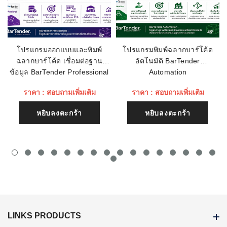
การใช้พลังงาน:
Li-Ion Power Precision 4300 mAh
ชื่อหัวข้อรีวิว
ปุ่มกด:
On-screen keypad
ขนาด (สูง x กว้าง x
6.1 in. L x 2.9 in. W x 0.73 in. H
โปรแกรมออกแบบและพิมพ์
โปรแกรมพิมพ์ฉลากบาร์โค้ด
หนา):
ฉลากบาร์โค้ด เชื่อมต่อฐาน
อัตโนมัติ BarTender
เนื้อหา (1500)
ข้อมูล BarTender Professional
Automation
ทดสอบการตกพื้น
4ft./1.2 m
คอนกรีต:
ราคา : สอบถามเพิ่มเติม
ราคา : สอบถามเพิ่มเติม
ทำงานภายใต้อุณหภูมิ
14°F to 122°F/-10°C to 50°C
หยิบลงตะกร้า
หยิบลงตะกร้า
(ร้อน,เย็น):
ระบบป้องกันไฟฟ้าสถิตย์
14°F to 122°F/-10°C to 50°C
(ESD):
ระดับการป้องกัน:
IP65
การเชื่อมต่อ:
USB, Bluetooth v4.1
LINKS PRODUCTS