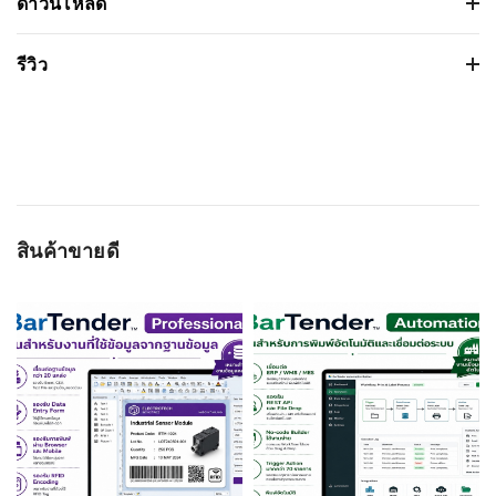
เครื่องอ่านบาร์โค้ด Newland FM430
ดาวน์โหลด
Barracuda Handheld
เวอร์ชั่น:
รีวิว
ขนาดไฟล์: 3.022647Mb
คุณสมบัติ
รายละเอียด
วันที่วางจำหน่าย: 2022-07-06
ชนิดหัวอ่าน:
Image Sensor
ระบบปฏิบัติการ:
Based on 0 รีวิว
ความเร็วในการอ่านสูงสุด:
60 frames per second
ความยาวในการอ่าน:
Code 39 (5mil) 70-180mm
WRITE A REVIEW
สินค้าขายดี
หน้ากว้างในการอ่าน:
CMOS 1280 x 800
ชื่อผู้ติดต่อ
ความสามารถในการอ่านบาร์
1D, 2D
โค้ด:
ทดสอบการตกพื้นคอนกรีต:
1.5m (5ft) multiple drops to
concrete
อีเมลล์
ระบบป้องกันไฟฟ้าสถิตย์
±15 kV air discharge
(ESD):
ระดับการป้องกัน:
IP54