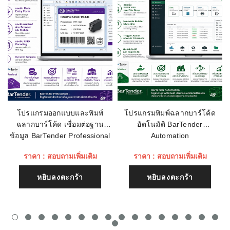
อีเมลล์
สามารถทำสำเนา:
1 สำเนา
ขนาดตัวอักษร:
7 × 9 / 9 × 9
เรทติ่ง
ชื่อหัวข้อรีวิว
โปรแกรมออกแบบและพิมพ์
โปรแกรมพิมพ์ฉลากบาร์โค้ด
ฉลากบาร์โค้ด เชื่อมต่อฐาน
อัตโนมัติ BarTender
เนื้อหา (1500)
ข้อมูล BarTender Professional
Automation
ราคา : สอบถามเพิ่มเติม
ราคา : สอบถามเพิ่มเติม
หยิบลงตะกร้า
หยิบลงตะกร้า