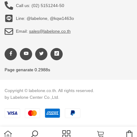
Call us:
(02) 5151244-50
Line: @labelone, @kqw1463o
Email:
sales@labelone.co.th
Page genarate 0.2988s
Copyright © labelone.co.th. All rights reserved.
by Labelone Center Co.,Ltd.
Payment methods
C