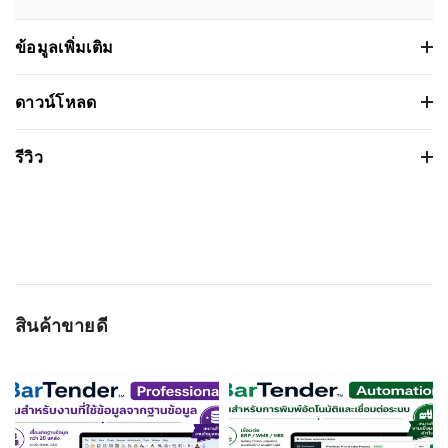
ข้อมูลเพิ่มเติม
เครื่องพิมพ์ใบเสร็จ Epson TM-U950 Slip
ดาวน์โหลด
Printer
เวอร์ชั่น:
รีวิว
ขนาดไฟล์: 526.112 Kb
คุณสมบัติ
รายละเอียด
วันที่วางจำหน่าย: 2011-10-14
ชนิดหัวพิมพ์:
แบบจุด (dot matrix)
ระบบปฏิบัติการ:
Based on 0 รีวิว
ความเร็วในการ
311 / 233 cps (cps คือ ตัวอักษรต่อวินาที)
พิมพ์สูงสุด:
การเชื่อมต่อ:
RS-232C / Bi-directional parallel
WRITE A REVIEW
สินค้าขายดี
ความละเอียดใน
16.7 / 12.5 cpi (ตัวอักษรต่อ 25.4 มม. (ตัว
ชื่อผู้ติดต่อ
การพิมพ์:
อักษรต่อนิ้ว))
ขนาดกระดาษ:
Journal or Receipt: Roll paper 69.5 +/-
0.5(W) x dia. 83.0