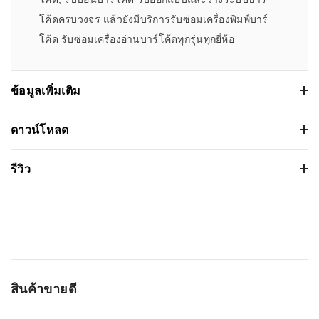
โค้ดครบวงจร แล้วยังมีบริการรับซ่อมเครื่องพิมพ์บาร์
โค้ด รับซ่อมเครื่องอ่านบาร์โค้ดทุกรุ่นทุกยี่ห้อ
ข้อมูลเพิ่มเติม
เครื่องพิมพ์บาร์โค้ด TSC MH361T Printer
ดาวน์โหลด
Barcode
เวอร์ชั่น:
รีวิว
ขนาดไฟล์: 1.713757Mb
คุณสมบัติ
รายละเอียด
วันที่วางจำหน่าย: 2023-02-22
ชนิดหัวพิมพ์:
ถ่ายโอนความร้อนผ่านผ้าหมึกและโดยตรง
ระบบปฏิบัติการ:
Based on 0 รีวิว
ความเร็วในการ
254 mm (10”)/second
พิมพ์สูงสุด:
ความยาวในการ
6,604 mm (260“)
WRITE A REVIEW
สินค้าขายดี
พิมพ์:
ชื่อผู้ติดต่อ