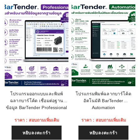
หน้ากว้างในการ
168 mm (6.61”)
พิมพ์:
Ram (หน่วย
128 MB Flash memory 128 MB SDRAM
ความจำหลัก):
อีเมลล์
การเชื่อมต่อ:
RS232, USB 2.0, Ethernet 10/100, Internal
Ethernet, 10/100 Mbps
ความละเอียดใน
300 dpi: (12 จุด/มม)
เรทติ่ง
การพิมพ์:
ชื่อหัวข้อรีวิว
โปรแกรมออกแบบและพิมพ์
โปรแกรมพิมพ์ฉลากบาร์โค้ด
ฉลากบาร์โค้ด เชื่อมต่อฐาน
อัตโนมัติ BarTender
เนื้อหา (1500)
ข้อมูล BarTender Professional
Automation
ราคา : สอบถามเพิ่มเติม
ราคา : สอบถามเพิ่มเติม
หยิบลงตะกร้า
หยิบลงตะกร้า