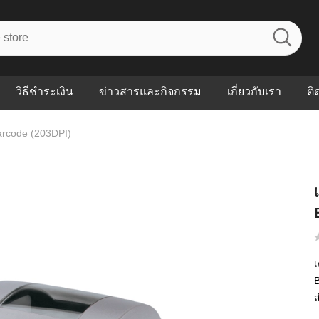
วิธีชำระเงิน
ข่าวสารและกิจกรรม
เกี่ยวกับเรา
ติ
Barcode (203DPI)
ไร? ระบบ
Abouts
ินค้าที่ช่วยลด
FAQs
าดและควบคุม
eal-time
Our Customer
นค้าที่บอกว่า
ณควรเริ่มใช้
เ
P ต่างกัน
B
ำไมหลายธุรกิจ
ส
ัน