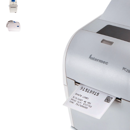
ใช้ Excel คุ
WMS ต่างกั
แบบไหนเหมาะ
กำลังเติบโต
ขั้นตอนกา
WMS ตั้งแต่ร
เก็บ หยิบ แพ
Barcode, R
Mobile Com
ระบบ WMS 
อย่างไร
WMS สำหรับ
ค้าส่ง และ
ลดการหยิบผิ
ความเร็วใน
แนะนำ Chec