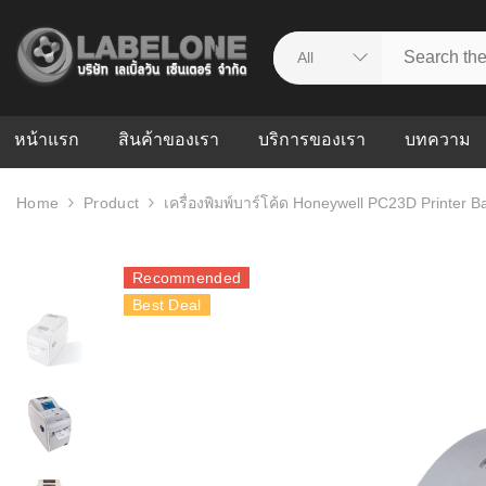
หน้าแรก
สินค้าของเรา
บริการของเรา
บทความ
Home
Product
เครื่องพิมพ์บาร์โค้ด Honeywell PC23D Printer 
ศูนย์รวมบริการ
WMS คืออะ
บริหารคลังส
ดาวน์โหลดไดร์เวอร์
ความผิดพล
Recommended
สต็อกแบบ R
วีดีโอแนะนำ
Best Deal
ปัญหาคลังสิ
ธุรกิจของคุ
ระบบ WMS
WMS กับ ER
อย่างไร? ท
ต้องใช้ร่วมก