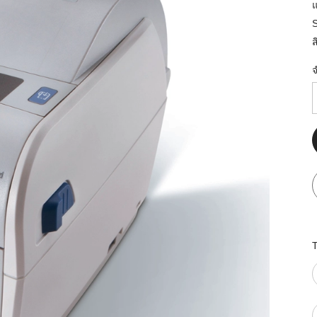
มสต็อก กับใช้
นอย่างไร?
ส
กับธุรกิจที่
รทำงานของ
ับสินค้า จัด
็ก จนถึงจัดส่ง
FID และ
puter ช่วยให้
แม่นยำขึ้น
ธุรกิจ 3PL,
 E-Commerce:
ด เพิ่ม
การจัดส่ง
klist ก่อน