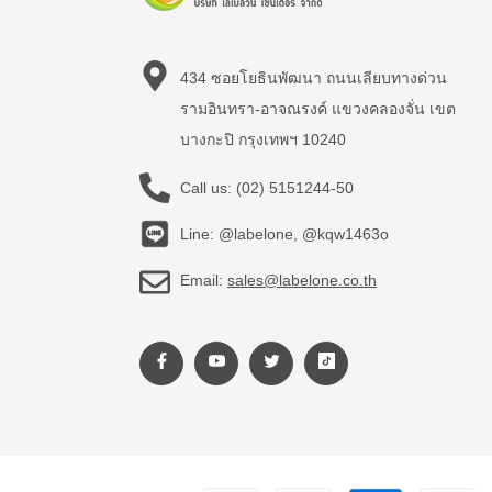
434 ซอยโยธินพัฒนา ถนนเลียบทางด่วน
รามอินทรา-อาจณรงค์ แขวงคลองจั่น เขต
บางกะปิ กรุงเทพฯ 10240
Call us:
(02) 5151244-50
Line: @labelone, @kqw1463o
Email:
sales@labelone.co.th