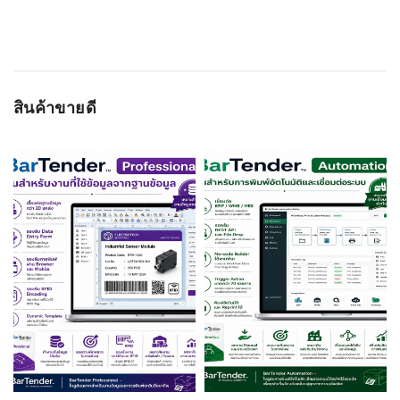
ชนิดหัวพิมพ์:
ถ่ายโอนความร้อนผ่านผ้าหมึกและโดยตรง
ระบบปฏิบัติการ:
Based on 0 รีวิว
ความเร็วในการ
8 in./203 mm per second (203 dpi),6 in./152
พิมพ์สูงสุด:
mm per second (300 dpi)
ความยาวในการ
Minimum : 0.25 in./6.35mm., Minimum : 0.39
WRITE A REVIEW
สินค้าขายดี
พิมพ์:
in./991mm.
ชื่อผู้ติดต่อ
หน้ากว้างในการ
203 dpi : 2.2 in./56 mm และ 300 dpi : 2.13
พิมพ์:
in./54 mm
Ram (หน่วย
512 MB Flash; 256 MB DDR3 SDRAM
ความจำหลัก):
อีเมลล์
การเชื่อมต่อ:
USB 2.0, USB Host, Ethernet Port
ความละเอียดใน
203 dpi (8 จุด/มม), 300 dpi: (12 จุด/มม)
การพิมพ์:
เรทติ่ง
ชื่อหัวข้อรีวิว