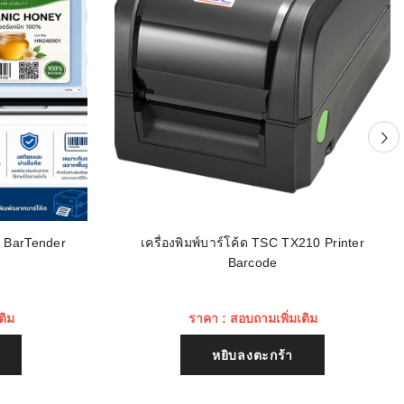
น BarTender
เครื่องพิมพ์บาร์โค้ด TSC TX210 Printer
Barcode
ติม
ราคา : สอบถามเพิ่มเติม
หยิบลงตะกร้า