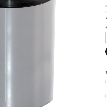
มสต็อก กับใช้
นอย่างไร?
กับธุรกิจที่
ส
รทำงานของ
ับสินค้า จัด
็ก จนถึงจัดส่ง
FID และ
puter ช่วยให้
แม่นยำขึ้น
ธุรกิจ 3PL,
 E-Commerce:
ด เพิ่ม
การจัดส่ง
klist ก่อน