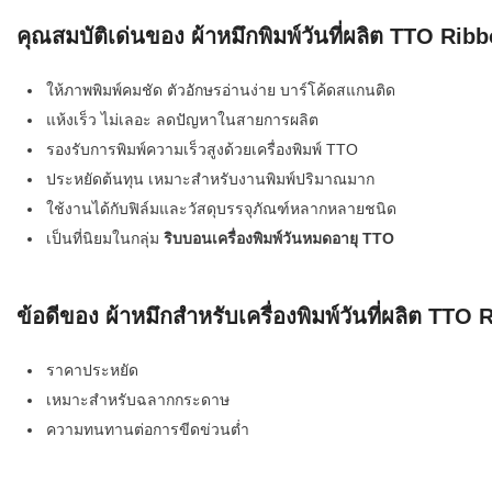
คุณสมบัติเด่นของ ผ้าหมึกพิมพ์วันที่ผลิต TTO Ri
ระบบบาร์โค
อุตสาหกรร
ให้ภาพพิมพ์คมชัด ตัวอักษรอ่านง่าย บาร์โค้ดสแกนติด
ระบบบาร์โค
แห้งเร็ว ไม่เลอะ ลดปัญหาในสายการผลิต
อุตสาหกรรม
รองรับการพิมพ์ความเร็วสูงด้วยเครื่องพิมพ์ TTO
ระบบบาร์โค
ประหยัดต้นทุน เหมาะสำหรับงานพิมพ์ปริมาณมาก
แพทย์
ใช้งานได้กับฟิล์มและวัสดุบรรจุภัณฑ์หลากหลายชนิด
เป็นที่นิยมในกลุ่ม
ริบบอนเครื่องพิมพ์วันหมดอายุ TTO
ระบบบาร์โค
ศึกษา
ข้อดีของ ผ้าหมึกสำหรับเครื่องพิมพ์วันที่ผลิต TT
ระบบบาร์โค
สินค้า
ราคาประหยัด
วิธีเลือกเครื
เหมาะสำหรับฉลากกระดาษ
โค้ด
ความทนทานต่อการขีดข่วนต่ำ
เครื่องพิมพ์
อะไร