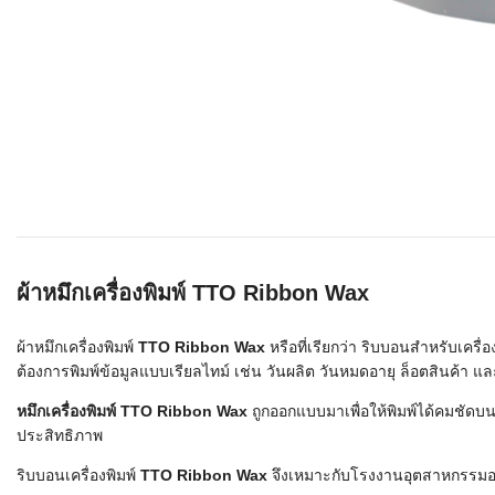
เลือกระบบ 
ควรเตรียมข
ก่อนเริ่มติดตั
ระบบบาร์โค
อุตสาหกรรมอ
ระบบบาร์โค
ส่งและโลจิส
ระบบบาร์โค
ขายธุรกิจค้
ผ้าหมึกเครื่องพิมพ์ TTO Ribbon Wax
การพัฒนาบ
อุตสาหกรร
ผ้าหมึกเครื่องพิมพ์
TTO Ribbon Wax
หรือที่เรียกว่า ริบบอนสำหรับเครื่
ต้องการพิมพ์ข้อมูลแบบเรียลไทม์ เช่น วันผลิต วันหมดอายุ ล็อตสินค้า แล
ระบบบาร์โค
หมึกเครื่องพิมพ์ TTO Ribbon Wax
ถูกออกแบบมาเพื่อให้พิมพ์ได้คมชัดบ
อุตสาหกรร
ประสิทธิภาพ
ระบบบาร์โค
ริบบอนเครื่องพิมพ์
TTO Ribbon Wax
จึงเหมาะกับโรงงานอุตสาหกรรมอาหา
อุตสาหกรรมเ