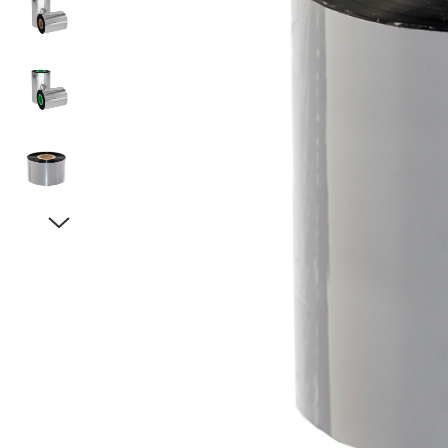
ใช้ Excel คุ
WMS ต่างกั
แบบไหนเหมาะ
กำลังเติบโต
ขั้นตอนกา
WMS ตั้งแต่ร
เก็บ หยิบ แพ
Barcode, R
Mobile Com
ระบบ WMS 
อย่างไร
WMS สำหรับ
ค้าส่ง และ
ลดการหยิบผิ
ความเร็วใน
แนะนำ Chec