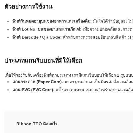
ตัวอย่างการใช้งาน
เครื่องอ่านบ
อะไร
พิมพ์วันหมดอายุบนซองอาหารและเครื่องดื่ม:
มั่นใจได้ว่าข้อมูลจะ
พิมพ์ Lot No. บนซองยาและเวชภัณฑ์:
เพื่อความปลอดภัยและการตรว
ลักษณะของบ
พิมพ์ Barcode / QR Code:
สำหรับการตรวจสอบย้อนกลับสินค้า (Tra
หลักการของ
บาร์โค้ดคื
ประเภทแกนริบบอนที่มีให้เลือก
บาร์โค้ดมีกี
เพื่อให้รองรับกับเครื่องพิมพ์ทุกประเภท เรามีแกนริบบอนให้เลือก 2 รูปแบ
แกนกระดาษ (Paper Core):
มาตรฐานสากล เป็นมิตรต่อสิ่งแวดล้อ
แกน PVC (PVC Core):
แข็งแรงทนทาน เหมาะสำหรับสภาพแวดล้อมกา
Ribbon TTO
คืออะไร