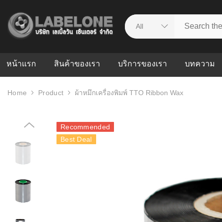
หน้าแรก
สินค้าของเรา
บริการของเรา
บทความ
Home
Product
ผ้าหมึกเครื่องพิมพ์ TTO Ribbon Wax
ศูนย์รวมบริการ
WMS คืออะ
บริหารคลังส
ดาวน์โหลดไดร์เวอร์
ความผิดพล
Recommended
สต็อกแบบ R
วีดีโอแนะนำ
Best Deal
ปัญหาคลังสิ
ธุรกิจของคุ
ระบบ WMS
WMS กับ ER
อย่างไร? ท
ต้องใช้ร่วมก