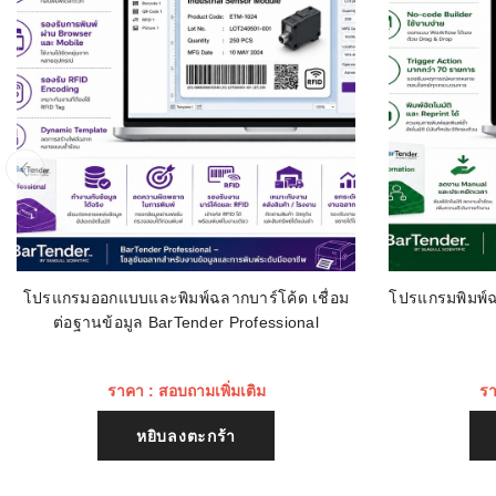
โปรแกรมออกแบบและพิมพ์ฉลากบาร์โค้ด เชื่อม
โปรแกรมพิมพ์ฉ
ต่อฐานข้อมูล BarTender Professional
ราคา : สอบถามเพิ่มเติม
รา
หยิบลงตะกร้า