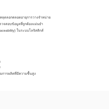
าร์โค้ดคือ
ไม่หลุดลอกตลอดอายุการวางจำหน่าย
จสอบข้อมูลที่ถูกต้องแม่นยำ
าร์โค้ด
ceability) ในระบบโลจิสติกส์
บาร์โค้ด
ออะไร?
่ชนิด
บ
ม
รผลิตที่มีความชื้นสูง