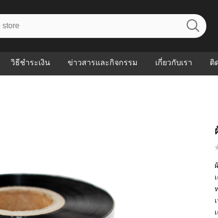
วิธีชำระเงิน
ข่าวสารและกิจกรรม
เกี่ยวกับเรา
ติ
ไร? ระบบ
Abouts
ินค้าที่ช่วยลด
FAQs
าดและควบคุม
eal-time
Our Customer
นค้าที่บอกว่า
ณควรเริ่มใช้
ผ
เ
ห
P ต่างกัน
ำไมหลายธุรกิจ
ัน
เ