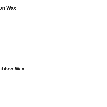
bbon Wax
้ดใน
มอาหาร
้ดใน
เคมี
้ดในด้านการ
้ดในด้านการ
O Ribbon Wax
้ดในคลัง
่องพิมพ์บาร์
บาร์โค้ดคือ