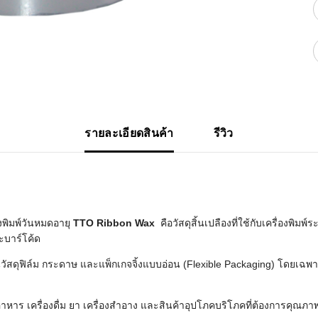
WMS: ธุรกิจ
้อมูลอะไรบ้าง
้ง
้ดใน
ิเล็กทรอนิกส์
้ดในธุรกิจขน
ติกส์
รายละเอียดสินค้า
รีวิว
้ดในธุรกิจ
าปลีก
าร์โค้ดในงาน
ม
องพิมพ์วันหมดอายุ
TTO
Ribbon
Wax
คือวัสดุสิ้นเปลืองที่ใช้กับเครื่องพิ
ะบาร์โค้ด
้ดใน
นวัสดุฟิล์ม กระดาษ และแพ็กเกจจิ้งแบบอ่อน (Flexible Packaging) โดยเฉพ
มยานยนต์
้ดใน
ร เครื่องดื่ม ยา เครื่องสำอาง และสินค้าอุปโภคบริโภคที่ต้องการคุณภาพ
สื้อผ้า