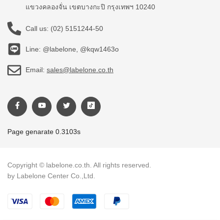
แขวงคลองจั่น เขตบางกะปิ กรุงเทพฯ 10240
Call us:
(02) 5151244-50
Line: @labelone, @kqw1463o
Email:
sales@labelone.co.th
Page genarate 0.3103s
Copyright © labelone.co.th. All rights reserved.
by Labelone Center Co.,Ltd.
Payment methods