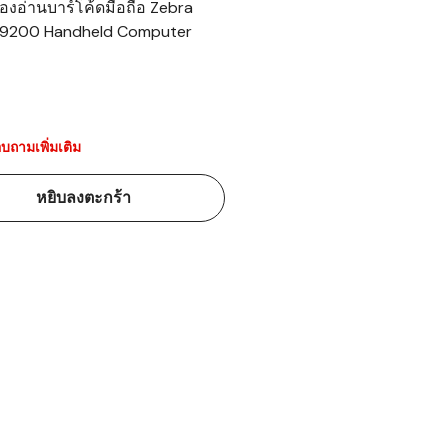
ื่องอ่านบาร์โค้ดมือถือ Zebra
9200 Handheld Computer
้ดใน
มอาหาร
้ดใน
เคมี
บถามเพิ่มเติม
้ดในด้านการ
หยิบลงตะกร้า
้ดในด้านการ
้ดในคลัง
่องพิมพ์บาร์
บาร์โค้ดคือ