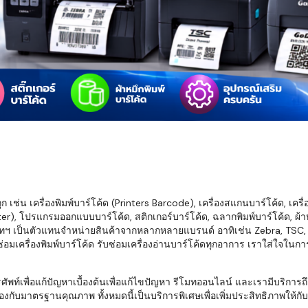
มสต็อก กับใช้
นอย่างไร?
กับธุรกิจที่
รทำงานของ
ับสินค้า จัด
็ก จนถึงจัดส่ง
FID และ
mputer ช่วย
S แม่นยำขึ้น
เช่น เครื่องพิมพ์บาร์โค้ด (Printers Barcode), เครื่องสแกนบาร์โค้ด, เครื
r), โปรแกรมออกแบบบาร์โค้ด, สติกเกอร์บาร์โค้ด, ฉลากพิมพ์บาร์โค้ด, ผ้าหม
ธุรกิจ 3PL,
ทฯ เป็นตัวแทนจำหน่ายสินค้าจากหลากหลายแบรนด์ อาทิเช่น Zebra, TSC, Ho
 E-Commerce:
อมเครื่องพิมพ์บาร์โค้ด รับซ่อมเครื่องอ่านบาร์โค้ดทุกอาการ เราใส่ใจในก
ด เพิ่ม
การจัดส่ง
พื่อแก้ปัญหาเบื้องต้นเพื่อแก้ไขปัญหา รีโมทออนไลน์ และเรามีบริการถึงที
งกับมาตรฐานคุณภาพ ทั้งหมดนี้เป็นบริการพิเศษเพื่อเพิ่มประสิทธิภาพให้กับบร
klist ก่อน