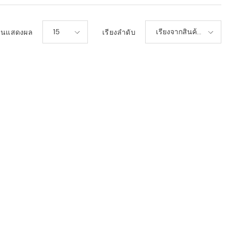
15
เรียงจากสินค้า
วนแสดงผล
เรียงลำดับ
ใหม่-เก่า