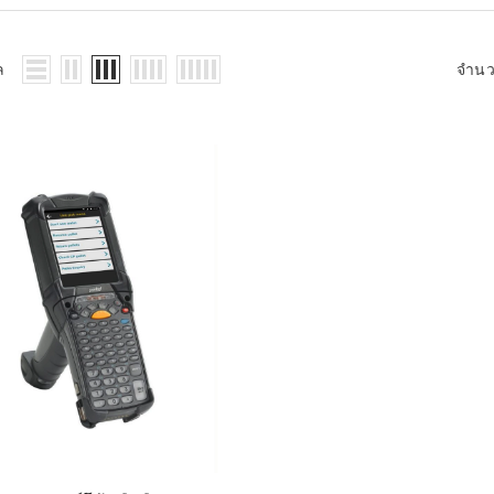
WMS: ธุรกิจ
้อมูลอะไรบ้าง
้ง
ล
จำน
้ดใน
ิเล็กทรอนิกส์
้ดในธุรกิจขน
ติกส์
้ดในธุรกิจ
าปลีก
าร์โค้ดในงาน
ม
้ดใน
มยานยนต์
้ดใน
สื้อผ้า