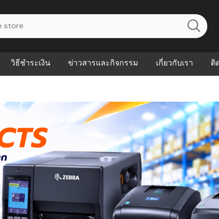
วิธีชำระเงิน
ข่าวสารและกิจกรรม
เกี่ยวกับเรา
ติ
ไร? ระบบ
Abouts
ินค้าที่ช่วยลด
FAQs
าดและควบคุม
eal-time
Our Customer
นค้าที่บอกว่า
ณควรเริ่มใช้
P ต่างกัน
ำไมหลายธุรกิจ
ัน