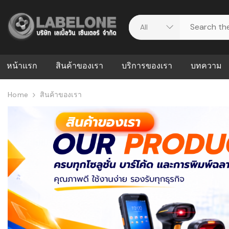
หน้าแรก
สินค้าของเรา
บริการของเรา
บทความ
Home
สินค้าของเรา
ศูนย์รวมบริการ
WMS คืออะ
บริหารคลังส
ดาวน์โหลดไดร์เวอร์
ความผิดพล
สต็อกแบบ R
วีดีโอแนะนำ
ปัญหาคลังสิ
ธุรกิจของคุ
ระบบ WMS
WMS กับ ER
อย่างไร? ท
ต้องใช้ร่วมก