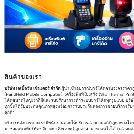
ใช้ Excel คุ
WMS ต่างกั
แบบไหนเหมาะ
กำลังเติบโต
ขั้นตอนกา
WMS ตั้งแต่ร
เก็บ หยิบ แพ
Barcode, R
Mobile Co
สินค้าของเรา
ให้ระบบ WM
อย่างไร
บริษัท เลเบิ้ลวัน เซ็นเตอร์ จำกัด
ผู้นำเข้าอุปกรณ์บาร์โค้ดครบวงจรราคาถูก 
(HandHeld Mobile Computer), เครื่องพิมพ์ใบเสร็จ (Slip Thermal Printe
WMS สำหรับ
โค้ดขนาดใหญ่เราก็มีและรับปรึกษาการทำระบบบาร์โค้ดทุกรูปแบบ บริษั
ค้าส่ง และ
ทุกชิ้นได้รับประกันคุณภาพสูงพร้อมการรับประกันหลังการขายบริการรับซ่
ลดการหยิบผิ
ลูกค้า
ความเร็วใน
บริการหลังการขายเรามีพนักงานค่อยให้บริการสอบถามแก้ปัญหาทางโทรศัพท์เ
มาซ่อมแซมที่บริษัทฯ (In side Service) ลูกค้าสามารถแน่ใจได้ว่าสอดคล้อ
แนะนำ Chec