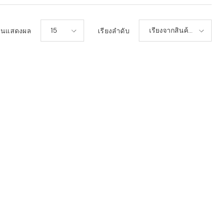
15
เรียงจากสินค้า
วนแสดงผล
เรียงลำดับ
ใหม่-เก่า