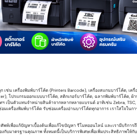
มสต็อก กับใช้
นอย่างไร?
กับธุรกิจที่
รทำงานของ
ับสินค้า จัด
็ก จนถึงจัดส่ง
FID และ
mputer ช่วย
S แม่นยำขึ้น
เช่น เครื่องพิมพ์บาร์โค้ด (Printers Barcode), เครื่องสแกนบาร์โค้ด, เครื
r), โปรแกรมออกแบบบาร์โค้ด, สติกเกอร์บาร์โค้ด, ฉลากพิมพ์บาร์โค้ด, ผ้าหม
ธุรกิจ 3PL,
ทฯ เป็นตัวแทนจำหน่ายสินค้าจากหลากหลายแบรนด์ อาทิเช่น Zebra, TSC, Ho
 E-Commerce:
อมเครื่องพิมพ์บาร์โค้ด รับซ่อมเครื่องอ่านบาร์โค้ดทุกอาการ เราใส่ใจในก
ด เพิ่ม
การจัดส่ง
พื่อแก้ปัญหาเบื้องต้นเพื่อแก้ไขปัญหา รีโมทออนไลน์ และเรามีบริการถึงที
งกับมาตรฐานคุณภาพ ทั้งหมดนี้เป็นบริการพิเศษเพื่อเพิ่มประสิทธิภาพให้กับบร
klist ก่อน