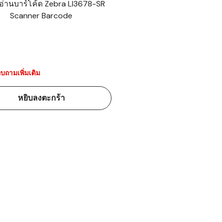
งอ่านบาร์โค้ด Zebra LI3678-SR
Scanner Barcode
้ดใน
มอาหาร
้ดใน
เคมี
บถามเพิ่มเติม
้ดในด้านการ
หยิบลงตะกร้า
้ดในด้านการ
้ดในคลัง
่องพิมพ์บาร์
บาร์โค้ดคือ