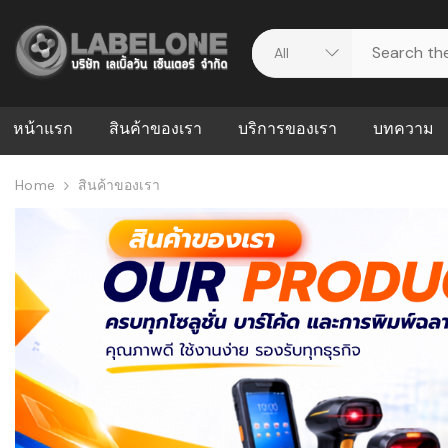
หน้าแรก
สินค้าของเรา
บริการของเรา
บทความ
Home
สินค้าของเรา
ศูนย์รวมบริการ
WMS คืออะ
บริหารคลังส
ดาวน์โหลดไดร์เวอร์
ความผิดพล
สต็อกแบบ R
วีดีโอแนะนำ
ปัญหาคลังสิ
ธุรกิจของคุ
ระบบ WMS
WMS กับ ER
อย่างไร? ท
ต้องใช้ร่วมก