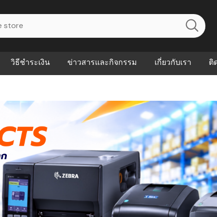
วิธีชำระเงิน
ข่าวสารและกิจกรรม
เกี่ยวกับเรา
ติ
ไร? ระบบ
Abouts
ินค้าที่ช่วยลด
FAQs
าดและควบคุม
eal-time
Our Customer
นค้าที่บอกว่า
ณควรเริ่มใช้
P ต่างกัน
ำไมหลายธุรกิจ
ัน