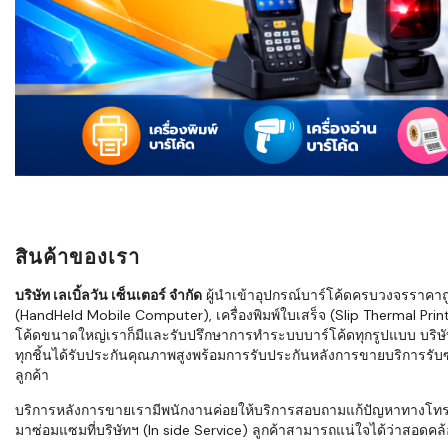
ใช้ Excel คุ
WMS ต่างกั
แบบไหนเหมาะ
กำลังเติบโต
ขั้นตอนกา
WMS ตั้งแต่ร
เก็บ หยิบ แพ
Barcode, R
Mobile Co
สินค้าของเรา
ให้ระบบ WM
อย่างไร
บริษัท เลเบิ้ลวัน เซ็นเตอร์ จำกัด
ผู้นำเข้าอุปกรณ์บาร์โค้ดครบวงจรราคาถูก 
(HandHeld Mobile Computer), เครื่องพิมพ์ใบเสร็จ (Slip Thermal Printe
WMS สำหรับ
โค้ดขนาดใหญ่เราก็มีและรับปรึกษาการทำระบบบาร์โค้ดทุกรูปแบบ บริษั
ค้าส่ง และ
ทุกชิ้นได้รับประกันคุณภาพสูงพร้อมการรับประกันหลังการขายบริการรับซ่
ลดการหยิบผิ
ลูกค้า
ความเร็วใน
บริการหลังการขายเรามีพนักงานค่อยให้บริการสอบถามแก้ปัญหาทางโทรศัพท์เ
มาซ่อมแซมที่บริษัทฯ (In side Service) ลูกค้าสามารถแน่ใจได้ว่าสอดคล้อ
แนะนำ Chec