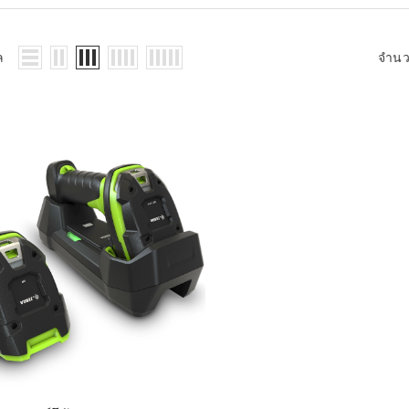
WMS: ธุรกิจ
้อมูลอะไรบ้าง
้ง
ล
จำน
้ดใน
ิเล็กทรอนิกส์
้ดในธุรกิจขน
ติกส์
้ดในธุรกิจ
าปลีก
าร์โค้ดในงาน
ม
้ดใน
มยานยนต์
้ดใน
สื้อผ้า