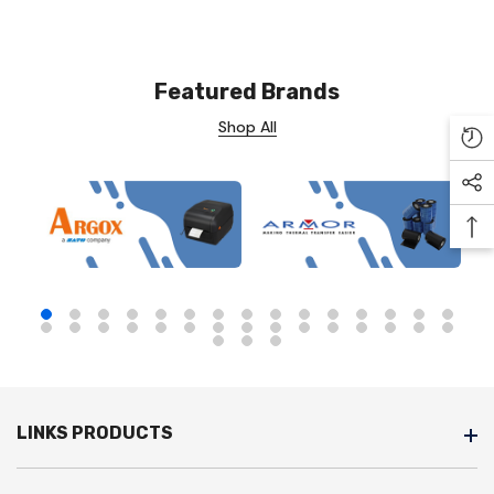
Featured Brands
Shop All
Re
Soc
Ba
LINKS PRODUCTS