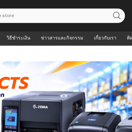
วิธีชำระเงิน
ข่าวสารและกิจกรรม
เกี่ยวกับเรา
ติ
ไร? ระบบ
Abouts
ินค้าที่ช่วยลด
FAQs
าดและควบคุม
eal-time
Our Customer
นค้าที่บอกว่า
ณควรเริ่มใช้
P ต่างกัน
ำไมหลายธุรกิจ
ัน