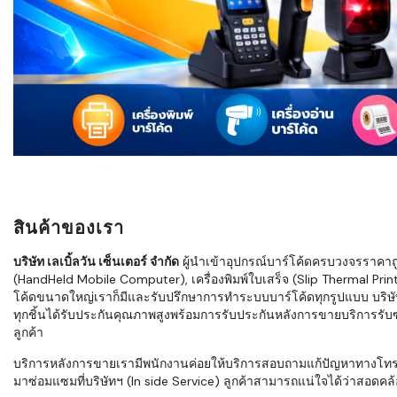
ใช้ Excel คุ
WMS ต่างกั
แบบไหนเหมาะ
กำลังเติบโต
ขั้นตอนกา
WMS ตั้งแต่ร
เก็บ หยิบ แพ
Barcode, R
Mobile Co
สินค้าของเรา
ให้ระบบ WM
อย่างไร
บริษัท เลเบิ้ลวัน เซ็นเตอร์ จำกัด
ผู้นำเข้าอุปกรณ์บาร์โค้ดครบวงจรราคาถูก 
(HandHeld Mobile Computer), เครื่องพิมพ์ใบเสร็จ (Slip Thermal Printe
WMS สำหรับ
โค้ดขนาดใหญ่เราก็มีและรับปรึกษาการทำระบบบาร์โค้ดทุกรูปแบบ บริษั
ค้าส่ง และ
ทุกชิ้นได้รับประกันคุณภาพสูงพร้อมการรับประกันหลังการขายบริการรับซ่
ลดการหยิบผิ
ลูกค้า
ความเร็วใน
บริการหลังการขายเรามีพนักงานค่อยให้บริการสอบถามแก้ปัญหาทางโทรศัพท์เ
มาซ่อมแซมที่บริษัทฯ (In side Service) ลูกค้าสามารถแน่ใจได้ว่าสอดคล้อ
แนะนำ Chec