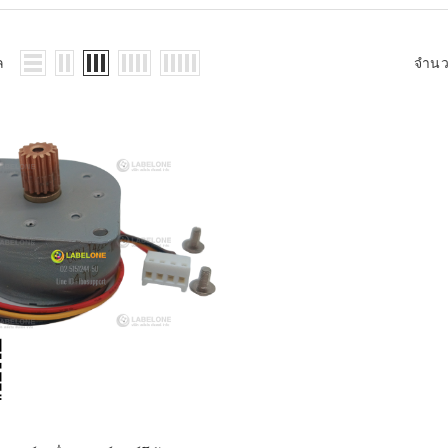
WMS: ธุรกิจ
้อมูลอะไรบ้าง
้ง
ล
จำน
้ดใน
ิเล็กทรอนิกส์
้ดในธุรกิจขน
ติกส์
้ดในธุรกิจ
าปลีก
าร์โค้ดในงาน
ม
้ดใน
มยานยนต์
้ดใน
สื้อผ้า