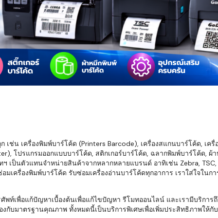
มสต็อก กับใช้
นอย่างไร?
กับธุรกิจที่
รทำงานของ
ับสินค้า จัด
็ก จนถึงจัดส่ง
FID และ
mputer ช่วย
S แม่นยำขึ้น
เช่น เครื่องพิมพ์บาร์โค้ด (Printers Barcode), เครื่องสแกนบาร์โค้ด, เครื
r), โปรแกรมออกแบบบาร์โค้ด, สติกเกอร์บาร์โค้ด, ฉลากพิมพ์บาร์โค้ด, ผ้าหม
ธุรกิจ 3PL,
ทฯ เป็นตัวแทนจำหน่ายสินค้าจากหลากหลายแบรนด์ อาทิเช่น Zebra, TSC, Ho
 E-Commerce:
อมเครื่องพิมพ์บาร์โค้ด รับซ่อมเครื่องอ่านบาร์โค้ดทุกอาการ เราใส่ใจในก
ด เพิ่ม
การจัดส่ง
พื่อแก้ปัญหาเบื้องต้นเพื่อแก้ไขปัญหา รีโมทออนไลน์ และเรามีบริการถึงที
งกับมาตรฐานคุณภาพ ทั้งหมดนี้เป็นบริการพิเศษเพื่อเพิ่มประสิทธิภาพให้กับบร
klist ก่อน