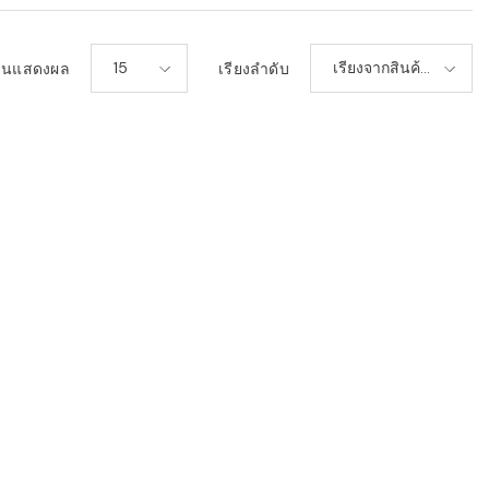
15
เรียงจากสินค้า
วนแสดงผล
เรียงลำดับ
ใหม่-เก่า