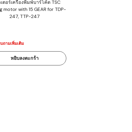
เตอร์เครื่องพิมพ์บาร์โค้ด TSC
g motor with 15 GEAR for TDP-
้ดใน
247, TTP-247
มอาหาร
้ดใน
เคมี
บถามเพิ่มเติม
้ดในด้านการ
หยิบลงตะกร้า
้ดในด้านการ
้ดในคลัง
่องพิมพ์บาร์
บาร์โค้ดคือ