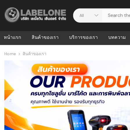
หน้าแรก
สินค้าของเรา
บริการของเรา
บทความ
Home
สินค้าของเรา
ศูนย์รวมบริการ
WMS คืออะ
บริหารคลังส
ดาวน์โหลดไดร์เวอร์
ความผิดพล
สต็อกแบบ R
วีดีโอแนะนำ
ปัญหาคลังสิ
ธุรกิจของคุ
ระบบ WMS
WMS กับ ER
อย่างไร? ท
ต้องใช้ร่วมก