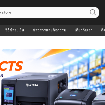
วิธีชำระเงิน
ข่าวสารและกิจกรรม
เกี่ยวกับเรา
ติ
ไร? ระบบ
Abouts
ินค้าที่ช่วยลด
FAQs
าดและควบคุม
eal-time
Our Customer
นค้าที่บอกว่า
ณควรเริ่มใช้
P ต่างกัน
ำไมหลายธุรกิจ
ัน