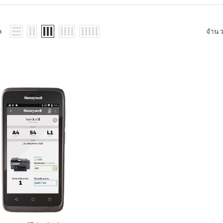
WMS: ธุรกิจ
้อมูลอะไรบ้าง
้ง
ล
จำน
้ดใน
ิเล็กทรอนิกส์
้ดในธุรกิจขน
ติกส์
้ดในธุรกิจ
าปลีก
าร์โค้ดในงาน
ม
้ดใน
มยานยนต์
้ดใน
สื้อผ้า