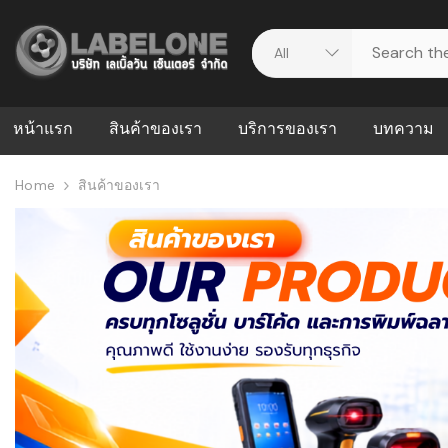
หน้าแรก
สินค้าของเรา
บริการของเรา
บทความ
Home
สินค้าของเรา
ศูนย์รวมบริการ
WMS คืออะ
บริหารคลังส
ดาวน์โหลดไดร์เวอร์
ความผิดพล
สต็อกแบบ R
วีดีโอแนะนำ
ปัญหาคลังสิ
ธุรกิจของคุ
ระบบ WMS
WMS กับ ER
อย่างไร? ท
ต้องใช้ร่วมก