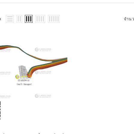
WMS: ธุรกิจ
้อมูลอะไรบ้าง
้ง
ล
จำน
้ดใน
ิเล็กทรอนิกส์
้ดในธุรกิจขน
ติกส์
้ดในธุรกิจ
าปลีก
าร์โค้ดในงาน
ม
้ดใน
มยานยนต์
้ดใน
สื้อผ้า