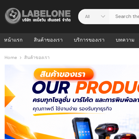
หน้าแรก
สินค้าของเรา
บริการของเรา
บทความ
Home
สินค้าของเรา
ศูนย์รวมบริการ
WMS คืออะ
บริหารคลังส
ดาวน์โหลดไดร์เวอร์
ความผิดพล
สต็อกแบบ R
วีดีโอแนะนำ
ปัญหาคลังสิ
ธุรกิจของคุ
ระบบ WMS
WMS กับ ER
อย่างไร? ท
ต้องใช้ร่วมก