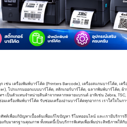
มสต็อก กับใช้
นอย่างไร?
กับธุรกิจที่
รทำงานของ
ับสินค้า จัด
็ก จนถึงจัดส่ง
FID และ
mputer ช่วย
S แม่นยำขึ้น
เช่น เครื่องพิมพ์บาร์โค้ด (Printers Barcode), เครื่องสแกนบาร์โค้ด, เครื
r), โปรแกรมออกแบบบาร์โค้ด, สติกเกอร์บาร์โค้ด, ฉลากพิมพ์บาร์โค้ด, ผ้าหม
ธุรกิจ 3PL,
ทฯ เป็นตัวแทนจำหน่ายสินค้าจากหลากหลายแบรนด์ อาทิเช่น Zebra, TSC, Ho
 E-Commerce:
อมเครื่องพิมพ์บาร์โค้ด รับซ่อมเครื่องอ่านบาร์โค้ดทุกอาการ เราใส่ใจในก
ด เพิ่ม
การจัดส่ง
พื่อแก้ปัญหาเบื้องต้นเพื่อแก้ไขปัญหา รีโมทออนไลน์ และเรามีบริการถึงที
งกับมาตรฐานคุณภาพ ทั้งหมดนี้เป็นบริการพิเศษเพื่อเพิ่มประสิทธิภาพให้กับบร
klist ก่อน