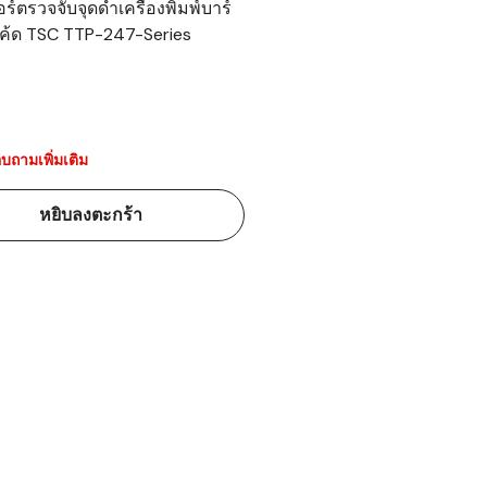
อร์ตรวจจับจุดดำเครื่องพิมพ์บาร์
ค้ด TSC TTP-247-Series
้ดใน
มอาหาร
้ดใน
เคมี
บถามเพิ่มเติม
้ดในด้านการ
หยิบลงตะกร้า
้ดในด้านการ
้ดในคลัง
่องพิมพ์บาร์
บาร์โค้ดคือ