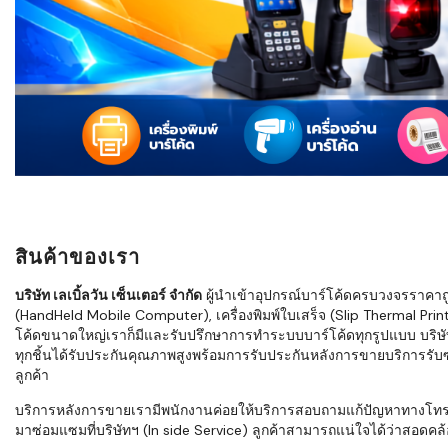
ใช้ Excel คุ
WMS ต่างกั
แบบไหนเหมาะ
กำลังเติบโต
ขั้นตอนกา
WMS ตั้งแต่ร
เก็บ หยิบ แพ
Barcode, R
Mobile Co
สินค้าของเรา
ให้ระบบ WM
อย่างไร
บริษัท เลเบิ้ลวัน เซ็นเตอร์ จำกัด
ผู้นำเข้าอุปกรณ์บาร์โค้ดครบวงจรราคาถูก 
(HandHeld Mobile Computer), เครื่องพิมพ์ใบเสร็จ (Slip Thermal Printe
WMS สำหรับ
โค้ดขนาดใหญ่เราก็มีและรับปรึกษาการทำระบบบาร์โค้ดทุกรูปแบบ บริษั
ค้าส่ง และ
ทุกชิ้นได้รับประกันคุณภาพสูงพร้อมการรับประกันหลังการขายบริการรับซ่
ลดการหยิบผิ
ลูกค้า
ความเร็วใน
บริการหลังการขายเรามีพนักงานค่อยให้บริการสอบถามแก้ปัญหาทางโทรศัพท์เ
มาซ่อมแซมที่บริษัทฯ (In side Service) ลูกค้าสามารถแน่ใจได้ว่าสอดคล้อ
แนะนำ Chec