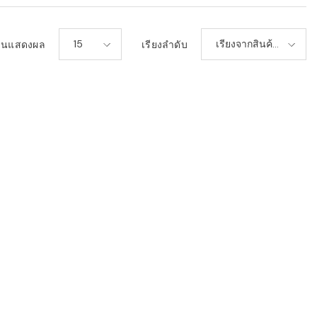
15
เรียงจากสินค้า
วนแสดงผล
เรียงลำดับ
ใหม่-เก่า