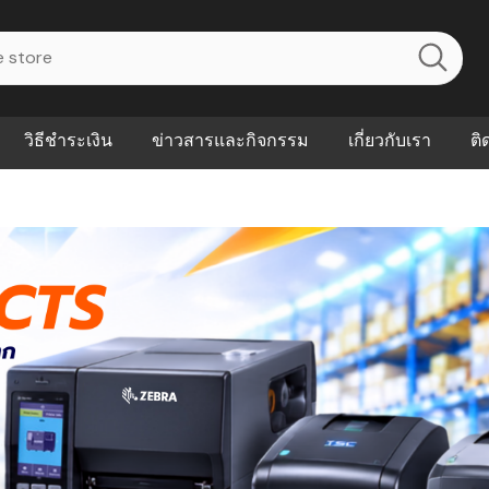
วิธีชำระเงิน
ข่าวสารและกิจกรรม
เกี่ยวกับเรา
ติ
ไร? ระบบ
Abouts
ินค้าที่ช่วยลด
FAQs
าดและควบคุม
eal-time
Our Customer
นค้าที่บอกว่า
ณควรเริ่มใช้
P ต่างกัน
ำไมหลายธุรกิจ
ัน