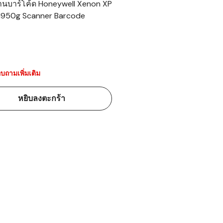
อ่านบาร์โค้ด Honeywell Xenon XP
1950g Scanner Barcode
้ดใน
มอาหาร
้ดใน
เคมี
บถามเพิ่มเติม
้ดในด้านการ
หยิบลงตะกร้า
้ดในด้านการ
้ดในคลัง
่องพิมพ์บาร์
บาร์โค้ดคือ