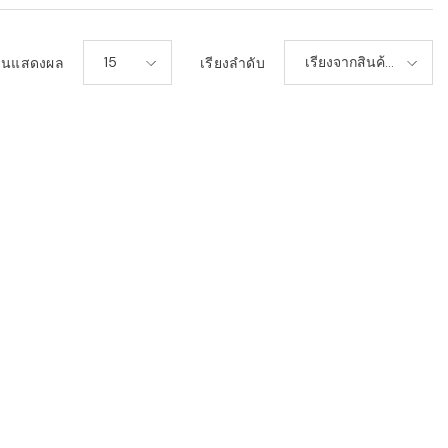
15
เรียงจากสินค้า
วนแสดงผล
เรียงลำดับ
ใหม่-เก่า