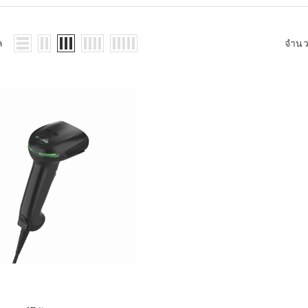
WMS: ธุรกิจ
้อมูลอะไรบ้าง
้ง
ล
จำน
้ดใน
ิเล็กทรอนิกส์
้ดในธุรกิจขน
ติกส์
้ดในธุรกิจ
าปลีก
าร์โค้ดในงาน
ม
้ดใน
มยานยนต์
้ดใน
สื้อผ้า