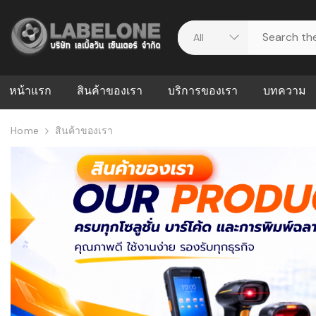
หน้าแรก
สินค้าของเรา
บริการของเรา
บทความ
Home
สินค้าของเรา
ศูนย์รวมบริการ
WMS คืออะ
บริหารคลังส
ดาวน์โหลดไดร์เวอร์
ความผิดพล
สต็อกแบบ R
วีดีโอแนะนำ
ปัญหาคลังสิ
ธุรกิจของคุ
ระบบ WMS
WMS กับ ER
อย่างไร? ท
ต้องใช้ร่วมก