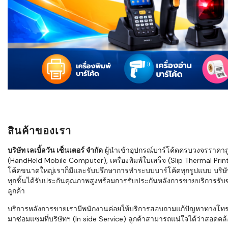
ใช้ Excel คุ
WMS ต่างกั
แบบไหนเหมาะ
กำลังเติบโต
ขั้นตอนกา
WMS ตั้งแต่ร
เก็บ หยิบ แพ
Barcode, R
Mobile Co
สินค้าของเรา
ให้ระบบ WM
อย่างไร
บริษัท เลเบิ้ลวัน เซ็นเตอร์ จำกัด
ผู้นำเข้าอุปกรณ์บาร์โค้ดครบวงจรราคาถูก 
(HandHeld Mobile Computer), เครื่องพิมพ์ใบเสร็จ (Slip Thermal Printe
WMS สำหรับ
โค้ดขนาดใหญ่เราก็มีและรับปรึกษาการทำระบบบาร์โค้ดทุกรูปแบบ บริษั
ค้าส่ง และ
ทุกชิ้นได้รับประกันคุณภาพสูงพร้อมการรับประกันหลังการขายบริการรับซ่
ลดการหยิบผิ
ลูกค้า
ความเร็วใน
บริการหลังการขายเรามีพนักงานค่อยให้บริการสอบถามแก้ปัญหาทางโทรศัพท์เ
มาซ่อมแซมที่บริษัทฯ (In side Service) ลูกค้าสามารถแน่ใจได้ว่าสอดคล้อ
แนะนำ Chec