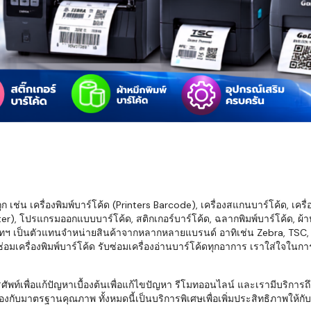
มสต็อก กับใช้
นอย่างไร?
กับธุรกิจที่
รทำงานของ
ับสินค้า จัด
็ก จนถึงจัดส่ง
FID และ
mputer ช่วย
S แม่นยำขึ้น
เช่น เครื่องพิมพ์บาร์โค้ด (Printers Barcode), เครื่องสแกนบาร์โค้ด, เครื
r), โปรแกรมออกแบบบาร์โค้ด, สติกเกอร์บาร์โค้ด, ฉลากพิมพ์บาร์โค้ด, ผ้าหม
ธุรกิจ 3PL,
ทฯ เป็นตัวแทนจำหน่ายสินค้าจากหลากหลายแบรนด์ อาทิเช่น Zebra, TSC, Ho
 E-Commerce:
อมเครื่องพิมพ์บาร์โค้ด รับซ่อมเครื่องอ่านบาร์โค้ดทุกอาการ เราใส่ใจในก
ด เพิ่ม
การจัดส่ง
พื่อแก้ปัญหาเบื้องต้นเพื่อแก้ไขปัญหา รีโมทออนไลน์ และเรามีบริการถึงที
งกับมาตรฐานคุณภาพ ทั้งหมดนี้เป็นบริการพิเศษเพื่อเพิ่มประสิทธิภาพให้กับบร
klist ก่อน