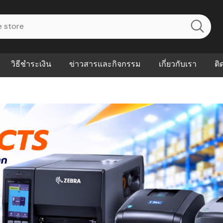
วิธีชำระเงิน
ข่าวสารและกิจกรรม
เกี่ยวกับเรา
ติ
ไร? ระบบ
Abouts
ินค้าที่ช่วยลด
FAQs
าดและควบคุม
eal-time
Our Customer
นค้าที่บอกว่า
ณควรเริ่มใช้
P ต่างกัน
ำไมหลายธุรกิจ
ัน